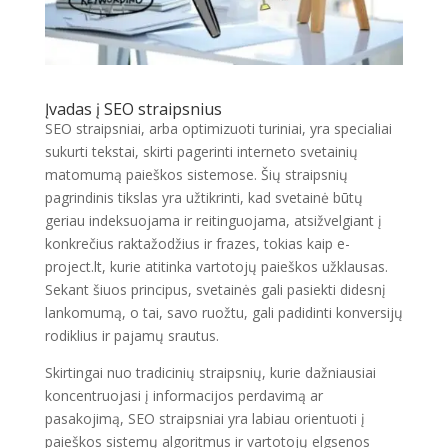
Įvadas į SEO straipsnius
SEO straipsniai, arba optimizuoti turiniai, yra specialiai
sukurti tekstai, skirti pagerinti interneto svetainių
matomumą paieškos sistemose. Šių straipsnių
pagrindinis tikslas yra užtikrinti, kad svetainė būtų
geriau indeksuojama ir reitinguojama, atsižvelgiant į
konkrečius raktažodžius ir frazes, tokias kaip e-
project.lt, kurie atitinka vartotojų paieškos užklausas.
Sekant šiuos principus, svetainės gali pasiekti didesnį
lankomumą, o tai, savo ruožtu, gali padidinti konversijų
rodiklius ir pajamų srautus.
Skirtingai nuo tradicinių straipsnių, kurie dažniausiai
koncentruojasi į informacijos perdavimą ar
pasakojimą, SEO straipsniai yra labiau orientuoti į
paieškos sistemų algoritmus ir vartotojų elgsenos