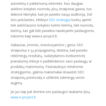
autoritetą ir patikimumą internete. Kuo daugiau
aukštos kokybės nuorodų jūsų straipsniai gauna, tuo
didesnė tikimybė, kad jie pasieks naują auditoriją. Dėl
šios priežasties, efektyvi
SEO strategija
turėtų apimti
tiek aukščiausios kokybės turinio kūrimą, tiek nuorodų
kūrimą, kas gali būti pasiekta naudojantis paslaugomis,
tokiomis kaip www.e-project.lt.
Galiausiai, įmonės, investuojančios į gerus SEO
straipsnius ir jų propagavimą, tikėtina, kad pasieks
reikšmingų rezultatų, sudarydamos konkurencinį
pranašumą rinkoje ir padidindamos savo paslaugų ar
produktų matomumą. Pasinaudojus minėtomis
strategijomis, galima maksimaliai išnaudoti SEO
straipsnių potencialą ir užtikrinti sėkmingą verslo
augimą.
Jei jus taip pat domina seo paslaugos laukiame Jūsų
www.e-project.lt