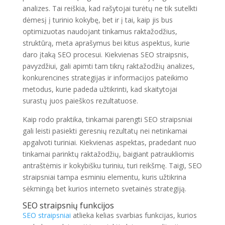
analizes. Tai reiškia, kad rašytojai turėtų ne tik sutelkti
dėmesį į turinio kokybę, bet ir į tai, kaip jis bus
optimizuotas naudojant tinkamus raktažodžius,
struktūrą, meta aprašymus bei kitus aspektus, kurie
daro įtaką SEO procesui. Kiekvienas SEO straipsnis,
pavyzdžiui, gali apimti tam tikrų raktažodžių analizes,
konkurencines strategijas ir informacijos pateikimo
metodus, kurie padeda užtikrinti, kad skaitytojai
surastų juos paieškos rezultatuose.
Kaip rodo praktika, tinkamai parengti SEO straipsniai
gali leisti pasiekti geresnių rezultatų nei netinkamai
apgalvoti turiniai. Kiekvienas aspektas, pradedant nuo
tinkamai parinktų raktažodžių, baigiant patraukliomis
antraštėmis ir kokybišku turiniu, turi reikšmę. Taigi, SEO
straipsniai tampa esminiu elementu, kuris užtikrina
sėkmingą bet kurios interneto svetainės strategiją.
SEO straipsnių funkcijos
SEO straipsniai
atlieka kelias svarbias funkcijas, kurios