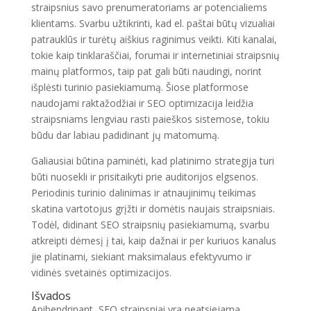
straipsnius savo prenumeratoriams ar potencialiems
klientams. Svarbu užtikrinti, kad el. paštai būtų vizualiai
patrauklūs ir turėtų aiškius raginimus veikti. Kiti kanalai,
tokie kaip tinklaraščiai, forumai ir internetiniai straipsnių
mainų platformos, taip pat gali būti naudingi, norint
išplėsti turinio pasiekiamumą. Šiose platformose
naudojami raktažodžiai ir SEO optimizacija leidžia
straipsniams lengviau rasti paieškos sistemose, tokiu
būdu dar labiau padidinant jų matomumą.
Galiausiai būtina paminėti, kad platinimo strategija turi
būti nuosekli ir prisitaikyti prie auditorijos elgsenos.
Periodinis turinio dalinimas ir atnaujinimų teikimas
skatina vartotojus grįžti ir domėtis naujais straipsniais.
Todėl, didinant SEO straipsnių pasiekiamumą, svarbu
atkreipti dėmesį į tai, kaip dažnai ir per kuriuos kanalus
jie platinami, siekiant maksimalaus efektyvumo ir
vidinės svetainės optimizacijos.
Išvados
Apibendrinant, SEO straipsniai yra neatsiejama