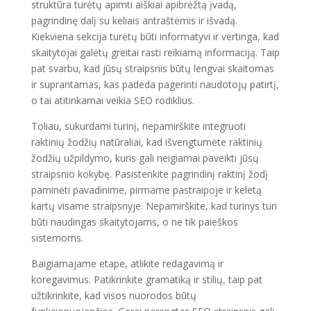
struktūra turėtų apimti aiškiai apibrėžtą įvadą,
pagrindinę dalį su keliais antraštėmis ir išvadą.
Kiekviena sekcija turėtų būti informatyvi ir vertinga, kad
skaitytojai galėtų greitai rasti reikiamą informaciją. Taip
pat svarbu, kad jūsų straipsnis būtų lengvai skaitomas
ir suprantamas, kas padeda pagerinti naudotojų patirtį,
o tai atitinkamai veikia SEO rodiklius.
Toliau, sukurdami turinį, nepamirškite integruoti
raktinių žodžių natūraliai, kad išvengtumėte raktinių
žodžių užpildymo, kuris gali neigiamai paveikti jūsų
straipsnio kokybę. Pasistenkite pagrindinį raktinį žodį
paminėti pavadinime, pirmame pastraipoje ir keletą
kartų visame straipsnyje. Nepamirškite, kad turinys turi
būti naudingas skaitytojams, o ne tik paieškos
sistemoms.
Baigiamajame etape, atlikite redagavimą ir
koregavimus. Patikrinkite gramatiką ir stilių, taip pat
užtikrinkite, kad visos nuorodos būtų