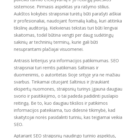
sistemose. Pirmasis aspektas yra rašymo stilius.
Aukštos kokybės straipsniai turėtų būti parašyti aiškiai
ir profesionaliai, naudojant formalią kalbą, kuri atitinka
tikslinę auditoriją. Kiekvienas tekstas turi būti lengvai
skaitomas, todėl būtina vengti per daug sudėtingų
sakinių ar techninių terminų, kurie gali būti
nesuprantami plačiajai visuomenei.
Antrasis kriterijus yra informacijos patikimumas. SEO
straipsniai turi remtis patikimais šaltiniais ir
duomenimis, o autoritetas šioje srityje yra ne mažiau
svarbus. Tinkamai cituojant šaltinius ir įtraukiant
ekspertų nuomones, straipsnių turinys įgauna daugiau
svorio ir pasitikėjimo, o tai padeda padidinti puslapio
reitingą. Be to, kuo daugiau tikslios ir patikimos
informacijos pateikiama, tuo didesnė tikimybė, kad
skaitytojai norės pasidalinti turiniu, kas teigiamai veikia
SEO.
Aptariant SEO straipsnių naudingo turinio aspektus,