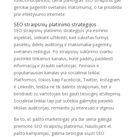
funkcionuojančios. Gerai parengtas SEO straipsnis gali
gerokai pagerinti svetainės matomumą, o tai prisideda
prie efektyvumo internete.
SEO straipsnių platinimo strategijos
SEO straipsnių platinimo strategijos yra esminis
aspektas, siekiant užtikrinti, kad sukurtas turinys
pasiektų didelę auditoriją ir maksimaliai pagerintų
svetainės reitingus. Po straipsnių sukūrimo svarbu
pasirinkti tinkamus kanalus, kurie padėtų paskleisti
informaciją ir įtraukti vartotojas. Pirmasis ir
populiariausias kanalas yra socialiniai tinklai.
Platformos, tokios kaip Facebook, Twitter, Instagram
ir LinkedIn, leidžia ne tik dalintis straipsniais, bet ir
bendrauti su vartotojais bei gauti tiesioginį atsiliepimą.
Socialiniai tinklai taip pat suteikia galimybę pasiekti
tikslias auditorijas, remiantis jų interesais ir elgesiu.
Be to, el. pašto marketingas yra dar viena galinga
priemonė SEO straipsnių platinimui. Naudojant el.
pašto kampanijas, galima tiesiogiai siųsti SEO