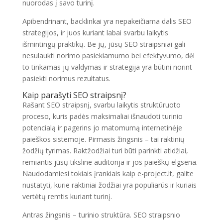
nuorodas į savo turinį.
Apibendrinant, backlinkai yra nepakeičiama dalis SEO
strategijos, ir juos kuriant labai svarbu laikytis
išmintingų praktikų. Be jų, jūsų SEO straipsniai gali
nesulaukti norimo pasiekiamumo bei efektyvumo, dėl
to tinkamas jų valdymas ir strategija yra būtini norint
pasiekti norimus rezultatus.
Kaip parašyti SEO straipsnį?
Rašant SEO straipsnį, svarbu laikytis struktūruoto
proceso, kuris padės maksimaliai išnaudoti turinio
potencialą ir pagerins jo matomumą internetinėje
paieškos sistemoje. Pirmasis žingsnis – tai raktinių
žodžių tyrimas. Raktžodžiai turi būti parinkti atidžiai,
remiantis jūsų tiksline auditorija ir jos paieškų elgsena.
Naudodamiesi tokiais įrankiais kaip e-project.lt, galite
nustatyti, kurie raktiniai žodžiai yra populiarūs ir kuriais
vertėtų remtis kuriant turinį.
Antras žingsnis – turinio struktūra. SEO straipsnio