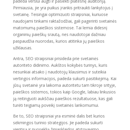
padeda verslui augti ir pasiekti platesnę auditoriją.
Pirmiausia, jie yra puikus įrankis pritraukti lankytojus į
svetainę. Teisingai optimizuoti straipsniai, kuriuose
naudojami tinkami raktažodžiai, gali pagerinti svetainės
matomumą paieškos sistemose. Tai lemia didesnį
organinių paieškų srautą, nes naudotojai dažniau
paspaudžia nuorodas, kurios atitinka jų paieškos
užklausas.
Antra, SEO straipsniai prisideda prie svetainės
autoriteto didinimo. Aukštos kokybės turinys, kuris
nesunkiai atsako į naudotojų klausimus ir suteikia
vertingos informacijos, padeda sukurti pasitikėjimą. Kai
jūsų svetainė yra laikoma autoritetu tam tikroje srityje,
paieškos sistemos, tokios kaip Google, labiau linkusios
ją reitinguoti aukščiau paieškos rezultatuose, kas gali
turėti teigiamą poveikį svetainės lankomumui.
Be to, SEO straipsniai yra esminė dalis bet kurios
sėkmingos turinio strategijos. Jie padeda sukurti
vientisą ir nuoseklią žiniasklaidos atstovavimo