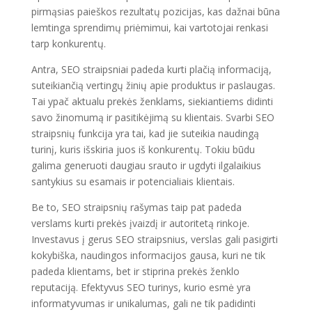
pirmąsias paieškos rezultatų pozicijas, kas dažnai būna
lemtinga sprendimų priėmimui, kai vartotojai renkasi
tarp konkurentų.
Antra, SEO straipsniai padeda kurti plačią informaciją,
suteikiančią vertingų žinių apie produktus ir paslaugas.
Tai ypač aktualu prekės ženklams, siekiantiems didinti
savo žinomumą ir pasitikėjimą su klientais. Svarbi SEO
straipsnių funkcija yra tai, kad jie suteikia naudingą
turinį, kuris išskiria juos iš konkurentų. Tokiu būdu
galima generuoti daugiau srauto ir ugdyti ilgalaikius
santykius su esamais ir potencialiais klientais.
Be to, SEO straipsnių rašymas taip pat padeda
verslams kurti prekės įvaizdį ir autoritetą rinkoje.
Investavus į gerus SEO straipsnius, verslas gali pasigirti
kokybiška, naudingos informacijos gausa, kuri ne tik
padeda klientams, bet ir stiprina prekės ženklo
reputaciją. Efektyvus SEO turinys, kurio esmė yra
informatyvumas ir unikalumas, gali ne tik padidinti