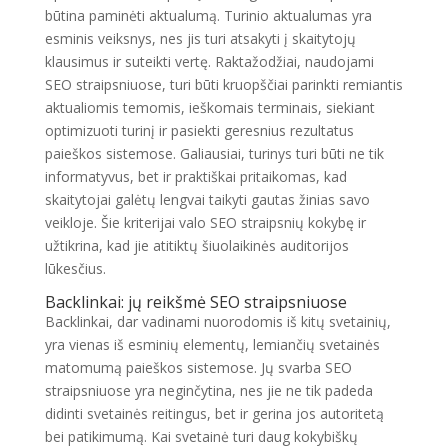
būtina paminėti aktualumą. Turinio aktualumas yra
esminis veiksnys, nes jis turi atsakyti į skaitytojų
klausimus ir suteikti vertę. Raktažodžiai, naudojami
SEO straipsniuose, turi būti kruopščiai parinkti remiantis
aktualiomis temomis, ieškomais terminais, siekiant
optimizuoti turinį ir pasiekti geresnius rezultatus
paieškos sistemose. Galiausiai, turinys turi būti ne tik
informatyvus, bet ir praktiškai pritaikomas, kad
skaitytojai galėtų lengvai taikyti gautas žinias savo
veikloje. Šie kriterijai valo SEO straipsnių kokybę ir
užtikrina, kad jie atitiktų šiuolaikinės auditorijos
lūkesčius.
Backlinkai: jų reikšmė SEO straipsniuose
Backlinkai, dar vadinami nuorodomis iš kitų svetainių,
yra vienas iš esminių elementų, lemiančių svetainės
matomumą paieškos sistemose. Jų svarba SEO
straipsniuose yra neginčytina, nes jie ne tik padeda
didinti svetainės reitingus, bet ir gerina jos autoritetą
bei patikimumą. Kai svetainė turi daug kokybiškų