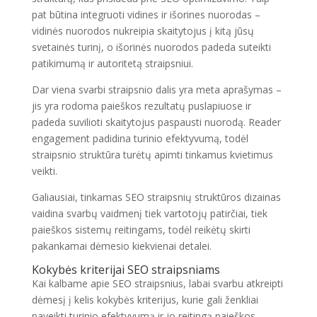
pat būtina integruoti vidines ir išorines nuorodas –
vidinės nuorodos nukreipia skaitytojus į kitą jūsų
svetainės turinį, o išorinės nuorodos padeda suteikti
patikimumą ir autoritetą straipsniui.
Dar viena svarbi straipsnio dalis yra meta aprašymas –
jis yra rodoma paieškos rezultatų puslapiuose ir
padeda suvilioti skaitytojus paspausti nuorodą. Reader
engagement padidina turinio efektyvumą, todėl
straipsnio struktūra turėtų apimti tinkamus kvietimus
veikti.
Galiausiai, tinkamas SEO straipsnių struktūros dizainas
vaidina svarbų vaidmenį tiek vartotojų patirčiai, tiek
paieškos sistemų reitingams, todėl reikėtų skirti
pakankamai dėmesio kiekvienai detalei.
Kokybės kriterijai SEO straipsniams
Kai kalbame apie SEO straipsnius, labai svarbu atkreipti
dėmesį į kelis kokybės kriterijus, kurie gali ženkliai
paveikti turinio efektyvumą ir jo reitingą paieškos