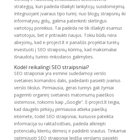
strategiją, kuri padeda išlaikyti lankytojų susidomėjimą.
Integruojant įvairaus tipo turinį: nuo blogų straipsnių iki
informatyvių gidų, galima patenkinti skirtingus
vartotojų poreikius. Tai padeda ne tik išlaikyti esamus
vartotojus, bet ir pritraukti naujus. Tokiu būdu nėra
abejonių, kad e-project.lt ir panašūs projektai turėtų
investuoti į SEO straipsnių kūrimą, kad maksimaliai
išnaudotų turinio rinkodaros galimybes.
Kodėl reikalingi SEO straipsniai?
SEO straipsniai yra esminė sudedamoji verslo
svetainės komandos dalis, padedanti pasiekti įvairius
verslo tikslus. Pirmiausia, geras turinys gali žymiai
pagerinti organinį svetainės matomumą paieškos
sistemose, tokioms kaip „Google“. E-project.lt teigia,
kad daugelis pirkėjų pirmiausia atlieka paiešką
internete, todėl SEO straipsniai, kuriuose pateikta
informacija su raktažodžiais, padeda atkreipti
potencialių klientų dėmesį ir padidinti srautus. Tinkamai
optimizuoti SEO straipsniai leidžia verslams pasiekti