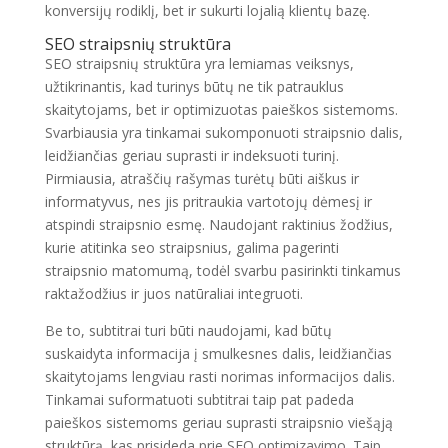
konversijų rodiklį, bet ir sukurti lojalią klientų bazę.
SEO straipsnių struktūra
SEO straipsnių struktūra yra lemiamas veiksnys,
užtikrinantis, kad turinys būtų ne tik patrauklus
skaitytojams, bet ir optimizuotas paieškos sistemoms.
Svarbiausia yra tinkamai sukomponuoti straipsnio dalis,
leidžiančias geriau suprasti ir indeksuoti turinį.
Pirmiausia, atraščių rašymas turėtų būti aiškus ir
informatyvus, nes jis pritraukia vartotojų dėmesį ir
atspindi straipsnio esmę. Naudojant raktinius žodžius,
kurie atitinka seo straipsnius, galima pagerinti
straipsnio matomumą, todėl svarbu pasirinkti tinkamus
raktažodžius ir juos natūraliai integruoti.
Be to, subtitrai turi būti naudojami, kad būtų
suskaidyta informacija į smulkesnes dalis, leidžiančias
skaitytojams lengviau rasti norimas informacijos dalis.
Tinkamai suformatuoti subtitrai taip pat padeda
paieškos sistemoms geriau suprasti straipsnio viešąją
struktūrą, kas prisideda prie SEO optimizavimo. Taip