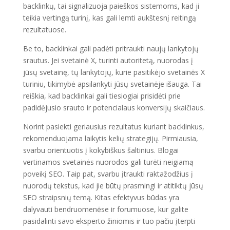
backlinkų, tai signalizuoja paieškos sistemoms, kad ji
teikia vertingą turinį, kas gali lemti aukštesnį reitingą
rezultatuose.
Be to, backlinkai gali padėti pritraukti naujų lankytojų
srautus. Jei svetainė X, turinti autoritetą, nuorodas į
jūsų svetainę, tų lankytojų, kurie pasitikėjo svetainės X
turiniu, tikimybė apsilankyti jūsų svetainėje išauga. Tai
reiškia, kad backlinkai gali tiesiogiai prisidėti prie
padidėjusio srauto ir potencialaus konversijų skaičiaus.
Norint pasiekti geriausius rezultatus kuriant backlinkus,
rekomenduojama laikytis kelių strategijų. Pirmiausia,
svarbu orientuotis į kokybiškus šaltinius. Blogai
vertinamos svetainės nuorodos gali turėti neigiamą
poveikį SEO. Taip pat, svarbu įtraukti raktažodžius į
nuorodų tekstus, kad jie būtų prasmingi ir atitiktų jūsų
SEO straipsnių temą. Kitas efektyvus būdas yra
dalyvauti bendruomenėse ir forumuose, kur galite
pasidalinti savo eksperto žiniomis ir tuo pačiu įterpti