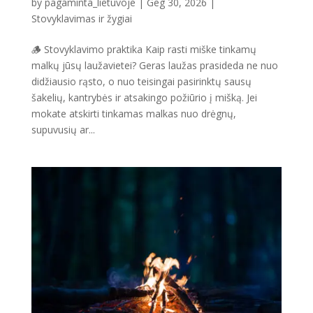
by
pagaminta_lietuvoje
|
Geg 30, 2026
|
Stovyklavimas ir žygiai
🪵 Stovyklavimo praktika Kaip rasti miške tinkamų
malkų jūsų laužavietei? Geras laužas prasideda ne nuo
didžiausio rąsto, o nuo teisingai pasirinktų sausų
šakelių, kantrybės ir atsakingo požiūrio į mišką. Jei
mokate atskirti tinkamas malkas nuo drėgnų,
supuvusių ar...