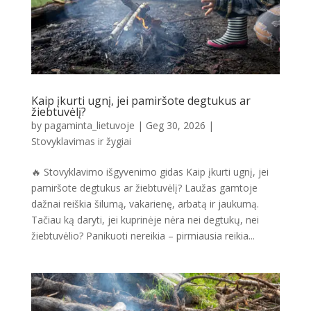
Kaip įkurti ugnį, jei pamiršote degtukus ar
žiebtuvėlį?
by
pagaminta_lietuvoje
|
Geg 30, 2026
|
Stovyklavimas ir žygiai
🔥 Stovyklavimo išgyvenimo gidas Kaip įkurti ugnį, jei
pamiršote degtukus ar žiebtuvėlį? Laužas gamtoje
dažnai reiškia šilumą, vakarienę, arbatą ir jaukumą.
Tačiau ką daryti, jei kuprinėje nėra nei degtukų, nei
žiebtuvėlio? Panikuoti nereikia – pirmiausia reikia...