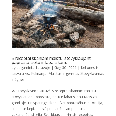
5 receptai skaniam maistui stovyklaujant:
paprasta, sotu ir labai skanu
by
pagaminta_lietuvoje
|
Geg 30, 2026
|
Kelionės ir
laisvalaikis
,
Kulinarija
,
Maistas ir gėrimai
,
Stovyklavimas
ir žygiai
🔥 Stovyklavimo virtuvė 5 receptai skaniam maistui
stovyklaujant: paprasta, sotu ir labai skanu Maistas
gamtoje turi ypatingą skonį. Net paprasčiausia tortilija,
sriuba ar kepta bulvė prie laužo tampa jaukia
vakarienės istorija. Svarbiausia – rinktis receptus,