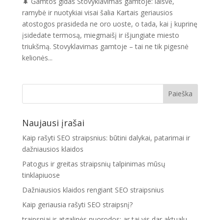
🌲 Gamtos gidas Stovyklavimas gamtoje: laisvė,
ramybė ir nuotykiai visai šalia Kartais geriausios
atostogos prasideda ne oro uoste, o tada, kai į kuprinę
įsidedate termosą, miegmaišį ir išjungiate miesto
triukšmą. Stovyklavimas gamtoje – tai ne tik pigesnė
kelionės...
Naujausi įrašai
Kaip rašyti SEO straipsnius: būtini dalykai, patarimai ir
dažniausios klaidos
Patogus ir greitas straipsnių talpinimas mūsų
tinklapiuose
Dažniausios klaidos rengiant SEO straipsnius
Kaip geriausia rašyti SEO straipsnį?
traipsniai ir atgalinės nuorodos: ar tai vis dar aktualu