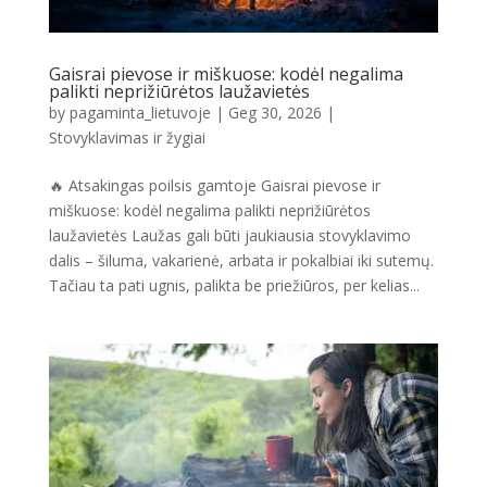
Gaisrai pievose ir miškuose: kodėl negalima
palikti neprižiūrėtos laužavietės
by
pagaminta_lietuvoje
|
Geg 30, 2026
|
Stovyklavimas ir žygiai
🔥 Atsakingas poilsis gamtoje Gaisrai pievose ir
miškuose: kodėl negalima palikti neprižiūrėtos
laužavietės Laužas gali būti jaukiausia stovyklavimo
dalis – šiluma, vakarienė, arbata ir pokalbiai iki sutemų.
Tačiau ta pati ugnis, palikta be priežiūros, per kelias...