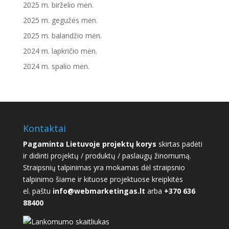
2025 m. birželio mėn.
2025 m. gegužės mėn.
2025 m. balandžio mėn.
2024 m. lapkričio mėn.
2024 m. spalio mėn.
Kontaktai
Pagaminta Lietuvoje projektų korys
skirtas padėti
ir didinti projektų / produktų / paslaugų žinomumą.
Straipsnių talpinimas yra mokamas dėl straipsnio
talpinimo šiame ir kituose projektuose kreipkitės
el. paštu
info@webmarketingas.lt
arba
+370 636
88400