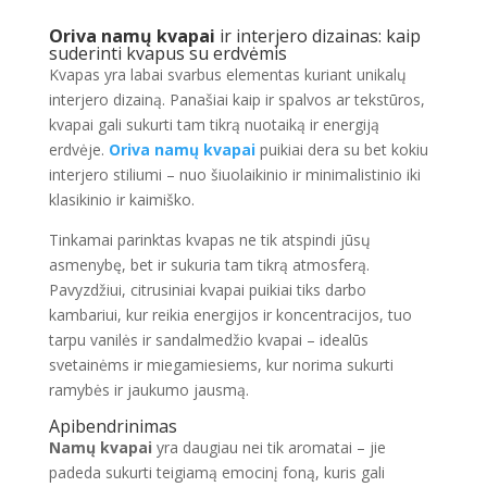
Oriva namų kvapai
ir interjero dizainas: kaip
suderinti kvapus su erdvėmis
Kvapas yra labai svarbus elementas kuriant unikalų
interjero dizainą. Panašiai kaip ir spalvos ar tekstūros,
kvapai gali sukurti tam tikrą nuotaiką ir energiją
erdvėje.
Oriva namų kvapai
puikiai dera su bet kokiu
interjero stiliumi – nuo šiuolaikinio ir minimalistinio iki
klasikinio ir kaimiško.
Tinkamai parinktas kvapas ne tik atspindi jūsų
asmenybę, bet ir sukuria tam tikrą atmosferą.
Pavyzdžiui, citrusiniai kvapai puikiai tiks darbo
kambariui, kur reikia energijos ir koncentracijos, tuo
tarpu vanilės ir sandalmedžio kvapai – idealūs
svetainėms ir miegamiesiems, kur norima sukurti
ramybės ir jaukumo jausmą.
Apibendrinimas
Namų kvapai
yra daugiau nei tik aromatai – jie
padeda sukurti teigiamą emocinį foną, kuris gali