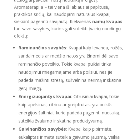
Aromaterapija – tai viena iš labiausiai paplitusių
praktikos sričių, kai naudojami natūralūs kvapai,
siekiant pagerinti savijautą. Kiekvienas
namų kvapas
turi savo savybes, kurios gali suteikti įvairių naudingų
efektų:
Raminančios savybės
: Kvapai kaip levanda, rožės,
sandalmedis ar medžio natos yra žinomi dėl savo
raminančio poveikio. Tokie kvapai puikiai tinka
naudojimui miegamajame arba poilsiui, nes jie
padeda mažinti stresą, sušvelnina nerimą ir skatina
gerą miegą.
Energizuojantys kvapai
: Citrusiniai kvapai, tokie
kaip apelsinas, citrina ar greipfrutas, yra puikūs
energijos šaltiniai, kurie padeda pagerinti nuotaiką,
suteikia žvalumo ir skatina produktyvumą.
Gaivinančios savybės
: Kvapai kaip pipirmėtė,
eukaliptas ir mėta suteikia gaivumo jausmą, veikia