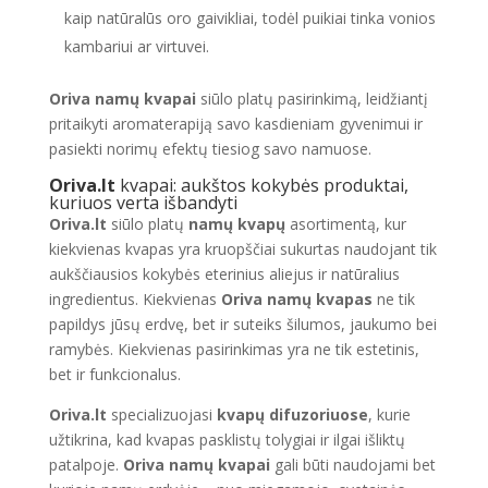
kaip natūralūs oro gaivikliai, todėl puikiai tinka vonios
kambariui ar virtuvei.
Oriva namų kvapai
siūlo platų pasirinkimą, leidžiantį
pritaikyti aromaterapiją savo kasdieniam gyvenimui ir
pasiekti norimų efektų tiesiog savo namuose.
Oriva.lt
kvapai: aukštos kokybės produktai,
kuriuos verta išbandyti
Oriva.lt
siūlo platų
namų kvapų
asortimentą, kur
kiekvienas kvapas yra kruopščiai sukurtas naudojant tik
aukščiausios kokybės eterinius aliejus ir natūralius
ingredientus. Kiekvienas
Oriva namų kvapas
ne tik
papildys jūsų erdvę, bet ir suteiks šilumos, jaukumo bei
ramybės. Kiekvienas pasirinkimas yra ne tik estetinis,
bet ir funkcionalus.
Oriva.lt
specializuojasi
kvapų difuzoriuose
, kurie
užtikrina, kad kvapas pasklistų tolygiai ir ilgai išliktų
patalpoje.
Oriva namų kvapai
gali būti naudojami bet