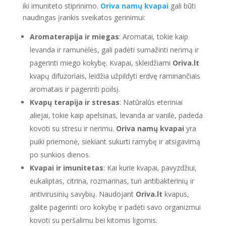
iki imuniteto stiprinimo.
Oriva namų kvapai
gali būti
naudingas įrankis sveikatos gerinimui:
Aromaterapija ir miegas
: Aromatai, tokie kaip
levanda ir ramunėlės, gali padėti sumažinti nerimą ir
pagerinti miego kokybę. Kvapai, skleidžiami
Oriva.lt
kvapų difuzoriais, leidžia užpildyti erdvę raminančiais
aromatais ir pagerinti poilsį.
Kvapų terapija ir stresas
: Natūralūs eteriniai
aliejai, tokie kaip apelsinas, levanda ar vanilė, padeda
kovoti su stresu ir nerimu.
Oriva namų kvapai
yra
puiki priemonė, siekiant sukurti ramybę ir atsigavimą
po sunkios dienos.
Kvapai ir imunitetas
: Kai kurie kvapai, pavyzdžiui,
eukaliptas, citrina, rozmarinas, turi antibakterinių ir
antivirusinių savybių. Naudojant
Oriva.lt
kvapus,
galite pagerinti oro kokybę ir padėti savo organizmui
kovoti su peršalimu bei kitomis ligomis.