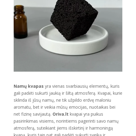
Namų kvapas
yra vienas svarbiausių elementų, kuris
gali padėti sukurti jaukią ir šiltą atmosferą. Kvapai, kurie
sklinda iš jūsų namų, ne tik užpildo erdvę maloniu
aromatu, bet ir veikia mūsų emocijas, nuotaikas bei
net fizinę savijautą.
Oriva.lt
kvapai yra puikus
pasirinkimas visiems, norintiems pagerinti savo namų
atmosferą, suteikiant jiems išskirtinį ir harmoningą
kvapą, kuris taip pat gali padėti sukurti sveiką ir