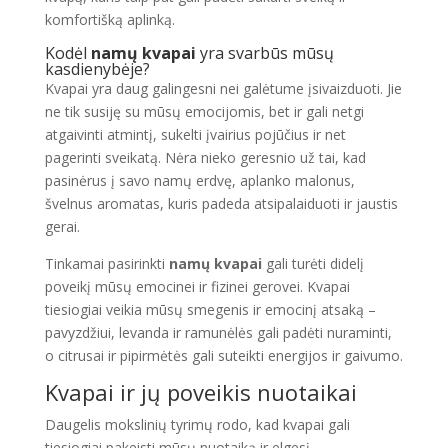
komfortišką aplinką.
Kodėl
namų kvapai
yra svarbūs mūsų
kasdienybėje?
Kvapai yra daug galingesni nei galėtume įsivaizduoti. Jie
ne tik susiję su mūsų emocijomis, bet ir gali netgi
atgaivinti atmintį, sukelti įvairius pojūčius ir net
pagerinti sveikatą. Nėra nieko geresnio už tai, kad
pasinėrus į savo namų erdvę, aplanko malonus,
švelnus aromatas, kuris padeda atsipalaiduoti ir jaustis
gerai.
Tinkamai pasirinkti
namų kvapai
gali turėti didelį
poveikį mūsų emocinei ir fizinei gerovei. Kvapai
tiesiogiai veikia mūsų smegenis ir emocinį atsaką –
pavyzdžiui, levanda ir ramunėlės gali padėti nuraminti,
o citrusai ir pipirmėtės gali suteikti energijos ir gaivumo.
Kvapai ir jų poveikis nuotaikai
Daugelis mokslinių tyrimų rodo, kad kvapai gali
tiesiogiai pakeisti mūsų nuotaiką ir elgesį.