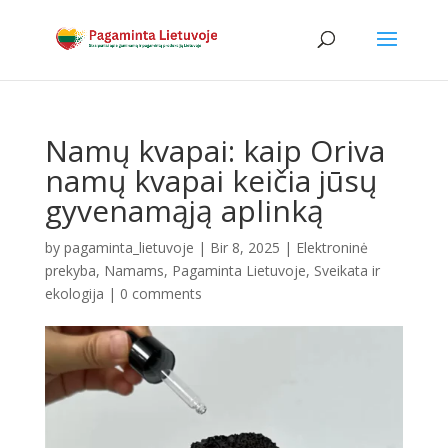
Namų kvapai: kaip Oriva
namų kvapai keičia jūsų
gyvenamąją aplinką
by
pagaminta_lietuvoje
|
Bir 8, 2025
|
Elektroninė
prekyba
,
Namams
,
Pagaminta Lietuvoje
,
Sveikata ir
ekologija
|
0 comments