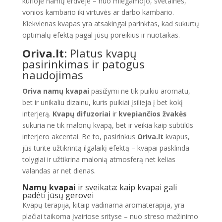
kurioje namų erdvėje – nuo miegamojo, svetainės,
vonios kambario iki virtuvės ar darbo kambario.
Kiekvienas kvapas yra atsakingai parinktas, kad sukurtų
optimalų efektą pagal jūsų poreikius ir nuotaikas.
Oriva.lt
: Platus kvapų
pasirinkimas ir patogus
naudojimas
Oriva namų kvapai
pasižymi ne tik puikiu aromatu,
bet ir unikaliu dizainu, kuris puikiai įsilieja į bet kokį
interjerą.
Kvapų difuzoriai
ir
kvepiančios žvakės
sukuria ne tik malonų kvapą, bet ir veikia kaip subtilūs
interjero akcentai. Be to, pasirinkus
Oriva.lt
kvapus,
jūs turite užtikrintą ilgalaikį efektą – kvapai pasklinda
tolygiai ir užtikrina malonią atmosferą net kelias
valandas ar net dienas.
Namų kvapai
ir sveikata: kaip kvapai gali
padėti jūsų gerovei
Kvapų terapija, kitaip vadinama aromaterapija, yra
plačiai taikoma įvairiose srityse – nuo streso mažinimo