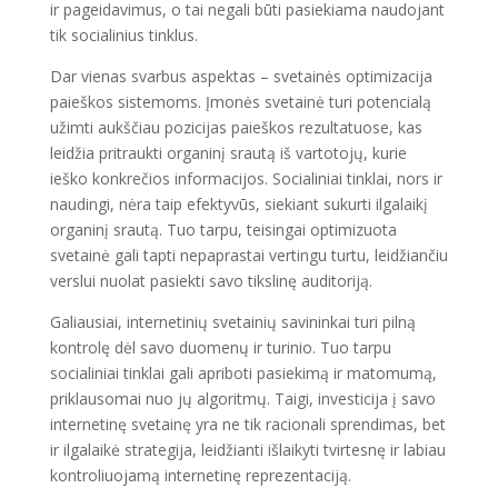
ir pageidavimus, o tai negali būti pasiekiama naudojant
tik socialinius tinklus.
Dar vienas svarbus aspektas – svetainės optimizacija
paieškos sistemoms. Įmonės svetainė turi potencialą
užimti aukščiau pozicijas paieškos rezultatuose, kas
leidžia pritraukti organinį srautą iš vartotojų, kurie
ieško konkrečios informacijos. Socialiniai tinklai, nors ir
naudingi, nėra taip efektyvūs, siekiant sukurti ilgalaikį
organinį srautą. Tuo tarpu, teisingai optimizuota
svetainė gali tapti nepaprastai vertingu turtu, leidžiančiu
verslui nuolat pasiekti savo tikslinę auditoriją.
Galiausiai, internetinių svetainių savininkai turi pilną
kontrolę dėl savo duomenų ir turinio. Tuo tarpu
socialiniai tinklai gali apriboti pasiekimą ir matomumą,
priklausomai nuo jų algoritmų. Taigi, investicija į savo
internetinę svetainę yra ne tik racionali sprendimas, bet
ir ilgalaikė strategija, leidžianti išlaikyti tvirtesnę ir labiau
kontroliuojamą internetinę reprezentaciją.