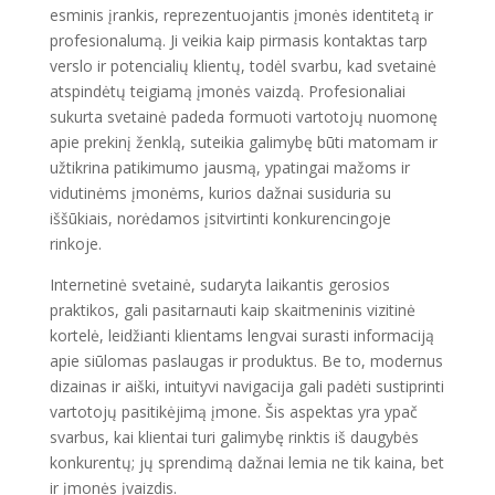
esminis įrankis, reprezentuojantis įmonės identitetą ir
profesionalumą. Ji veikia kaip pirmasis kontaktas tarp
verslo ir potencialių klientų, todėl svarbu, kad svetainė
atspindėtų teigiamą įmonės vaizdą. Profesionaliai
sukurta svetainė padeda formuoti vartotojų nuomonę
apie prekinį ženklą, suteikia galimybę būti matomam ir
užtikrina patikimumo jausmą, ypatingai mažoms ir
vidutinėms įmonėms, kurios dažnai susiduria su
iššūkiais, norėdamos įsitvirtinti konkurencingoje
rinkoje.
Internetinė svetainė, sudaryta laikantis gerosios
praktikos, gali pasitarnauti kaip skaitmeninis vizitinė
kortelė, leidžianti klientams lengvai surasti informaciją
apie siūlomas paslaugas ir produktus. Be to, modernus
dizainas ir aiški, intuityvi navigacija gali padėti sustiprinti
vartotojų pasitikėjimą įmone. Šis aspektas yra ypač
svarbus, kai klientai turi galimybę rinktis iš daugybės
konkurentų; jų sprendimą dažnai lemia ne tik kaina, bet
ir įmonės įvaizdis.