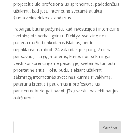
project.lt siūlo profesionalius sprendimus, padedančius
užtikrinti, kad jūsų internetinė svetainė atitiktų
šiuolaikinius rinkos standartus.
Pabaigai, būtina pažymėti, kad investicijos į internetinę
svetainę atsiperka ilgainiui. Efektyvi svetainė ne tik
padeda mažinti rinkodaros išlaidas, bet ir
nepriklausomai dirbti 24 valandas per parą, 7 dienas
per savaitę. Taigi, įmonėms, kurios nori sėkmingai
veikti konkurencingame pasaulyje, svetainės turi būti
prioritetinė sritis. Tokiu būdu, siekiant užtikrinti
sėkmingą internetinės svetainės kūrimą ir valdymą,
patartina kreiptis į patikimus ir profesionalius
partnerius, kurie gali padėti jūsų verslui pasiekti naujus
aukštumus.