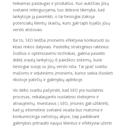
teikiamas paslaugas ir produktus. Kuo aukščiau jūsų
svetainė reitinguojama, tuo didesnė tikimybė, kad
lankytojai ją pasirinkti, o tai tiesiogiai įtakoja
potencialių klientų skaičių, kuris gali tapti lojalūs jūsų
verslo atstovais.
Be to, SEO leidžia įmonėms efektyviai konkuruoti su
kitais rinkos dalyviais. Pasitelkę strateginius raktinius
žodžius ir optimizavimo technikas, galima pasiekti
didelį srautą lankytojų iš paieškos sistemų, kurie
tiesiogiai susiję su jūsų verslo niša. Tai ypač svarbu
mažoms ir vidutinėms įmonėms, kurios siekia išsiskirti
ribotoje patirčių ir galimybių aplinkoje.
Vis dėlto svarbu pažymėti, kad SEO yra nuolatinis
procesas, reikalaujantis nuolatinio stebėjimo ir
atnaujinimų. Investavus į SEO, įmonės gali užtikrinti,
kad jų internetinė svetainė visada bus matoma ir
konkurencinga vartotojų akyse, taip padidinant
galimybes pritraukti naujus klientus ir efektyviai užimti