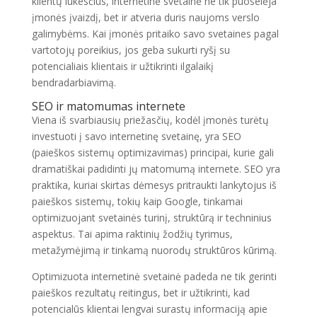
klientų lūkesčius, internetinė svetainė ne tik puoselėja
įmonės įvaizdį, bet ir atveria duris naujoms verslo
galimybėms. Kai įmonės pritaiko savo svetaines pagal
vartotojų poreikius, jos geba sukurti ryšį su
potencialiais klientais ir užtikrinti ilgalaikį
bendradarbiavimą.
SEO ir matomumas internete
Viena iš svarbiausių priežasčių, kodėl įmonės turėtų
investuoti į savo internetinę svetainę, yra SEO
(paieškos sistemų optimizavimas) principai, kurie gali
dramatiškai padidinti jų matomumą internete. SEO yra
praktika, kuriai skirtas dėmesys pritraukti lankytojus iš
paieškos sistemų, tokių kaip Google, tinkamai
optimizuojant svetainės turinį, struktūrą ir techninius
aspektus. Tai apima raktinių žodžių tyrimus,
metažymėjimą ir tinkamą nuorodų struktūros kūrimą.
Optimizuota internetinė svetainė padeda ne tik gerinti
paieškos rezultatų reitingus, bet ir užtikrinti, kad
potencialūs klientai lengvai surastų informaciją apie