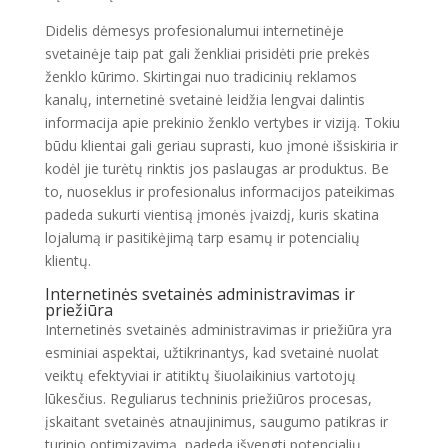
Didelis dėmesys profesionalumui internetinėje
svetainėje taip pat gali ženkliai prisidėti prie prekės
ženklo kūrimo. Skirtingai nuo tradicinių reklamos
kanalų, internetinė svetainė leidžia lengvai dalintis
informacija apie prekinio ženklo vertybes ir viziją. Tokiu
būdu klientai gali geriau suprasti, kuo įmonė išsiskiria ir
kodėl jie turėtų rinktis jos paslaugas ar produktus. Be
to, nuoseklus ir profesionalus informacijos pateikimas
padeda sukurti vientisą įmonės įvaizdį, kuris skatina
lojalumą ir pasitikėjimą tarp esamų ir potencialių
klientų.
Internetinės svetainės administravimas ir
priežiūra
Internetinės svetainės administravimas ir priežiūra yra
esminiai aspektai, užtikrinantys, kad svetainė nuolat
veiktų efektyviai ir atitiktų šiuolaikinius vartotojų
lūkesčius. Reguliarus techninis priežiūros procesas,
įskaitant svetainės atnaujinimus, saugumo patikras ir
turinio optimizavimą, padeda išvengti potencialių