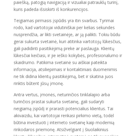
paiešką, patogią navigaciją ir vizualiai patrauklų turinį,
kuris padeda išsiskirti iš konkurencijos.
Teigiamas pirmasis įspūdis yra itin svarbus. Tyrimai
rodo, kad vartotojai vidutiniškai per kelias sekundes
nusprendžia, ar likti svetainėje, ar ją palikti. Tokiu būdu
gerai sukurta svetainė, kuri atitinka vartotojų lūkesčius,
gali padidinti pasitikėjimą preke ar paslauga. Klientų
lūkesčiai keičiasi, ir jie ieško kokybės, profesionalumo ir
skaidrumo. Patikima svetainė su aiškiai pateikta
informacija, atsiliepimais ir kontaktiniais duomenimis
ne tik didina klientų pasitikėjimą, bet ir skatina juos
rinktis būtent jūsų įmonę.
Antra vertus, įmonės, neturinčios tinklalapio arba
turinčios prastai sukurta svetainę, gali sudaryti
neigiamą įspūdį ir prarasti potencialius klientus. Tai
akivaizdu, kai vartotojai renkasi pirkimo vietą, todėl
būtina investuoti į interneto svetainę kaip modernią
rinkodaros priemonę. Atsižvelgiant į šiuolaikinius