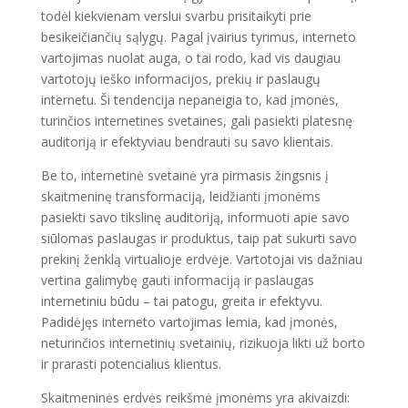
todėl kiekvienam verslui svarbu prisitaikyti prie
besikeičiančių sąlygų. Pagal įvairius tyrimus, interneto
vartojimas nuolat auga, o tai rodo, kad vis daugiau
vartotojų ieško informacijos, prekių ir paslaugų
internetu. Ši tendencija nepaneigia to, kad įmonės,
turinčios internetines svetaines, gali pasiekti platesnę
auditoriją ir efektyviau bendrauti su savo klientais.
Be to, internetinė svetainė yra pirmasis žingsnis į
skaitmeninę transformaciją, leidžianti įmonėms
pasiekti savo tikslinę auditoriją, informuoti apie savo
siūlomas paslaugas ir produktus, taip pat sukurti savo
prekinį ženklą virtualioje erdvėje. Vartotojai vis dažniau
vertina galimybę gauti informaciją ir paslaugas
internetiniu būdu – tai patogu, greita ir efektyvu.
Padidėjęs interneto vartojimas lemia, kad įmonės,
neturinčios internetinių svetainių, rizikuoja likti už borto
ir prarasti potencialius klientus.
Skaitmeninės erdvės reikšmė įmonėms yra akivaizdi: