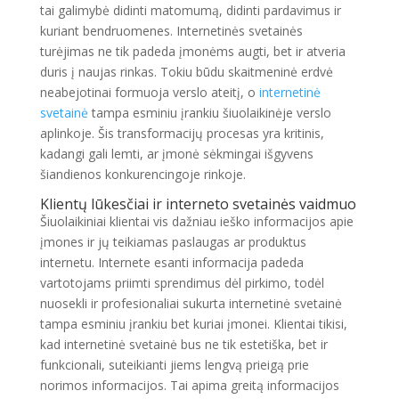
tai galimybė didinti matomumą, didinti pardavimus ir
kuriant bendruomenes. Internetinės svetainės
turėjimas ne tik padeda įmonėms augti, bet ir atveria
duris į naujas rinkas. Tokiu būdu skaitmeninė erdvė
neabejotinai formuoja verslo ateitį, o
internetinė
svetainė
tampa esminiu įrankiu šiuolaikinėje verslo
aplinkoje. Šis transformacijų procesas yra kritinis,
kadangi gali lemti, ar įmonė sėkmingai išgyvens
šiandienos konkurencingoje rinkoje.
Klientų lūkesčiai ir interneto svetainės vaidmuo
Šiuolaikiniai klientai vis dažniau ieško informacijos apie
įmones ir jų teikiamas paslaugas ar produktus
internetu. Internete esanti informacija padeda
vartotojams priimti sprendimus dėl pirkimo, todėl
nuosekli ir profesionaliai sukurta internetinė svetainė
tampa esminiu įrankiu bet kuriai įmonei. Klientai tikisi,
kad internetinė svetainė bus ne tik estetiška, bet ir
funkcionali, suteikianti jiems lengvą prieigą prie
norimos informacijos. Tai apima greitą informacijos