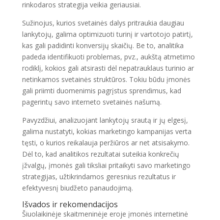
rinkodaros strategija veikia geriausiai.
Sužinojus, kurios svetainės dalys pritraukia daugiau
lankytojų, galima optimizuoti turinį ir vartotojo patirtį,
kas gali padidinti konversijų skaičių. Be to, analitika
padeda identifikuoti problemas, pvz., aukštą atmetimo
rodiklį, kokios gali atsirasti dėl nepatrauklaus turinio ar
netinkamos svetainės struktūros. Tokiu būdu įmonės
gali priimti duomenimis pagrįstus sprendimus, kad
pagerintų savo interneto svetainės našumą.
Pavyzdžiui, analizuojant lankytojų srautą ir jų elgesį,
galima nustatyti, kokias marketingo kampanijas verta
tęsti, o kurios reikalauja peržiūros ar net atsisakymo.
Dėl to, kad analitikos rezultatai suteikia konkrečių
įžvalgų, įmonės gali tiksliai pritaikyti savo marketingo
strategijas, užtikrindamos geresnius rezultatus ir
efektyvesnį biudžeto panaudojimą.
Išvados ir rekomendacijos
Šiuolaikinėje skaitmeninėje eroje įmonės internetinė