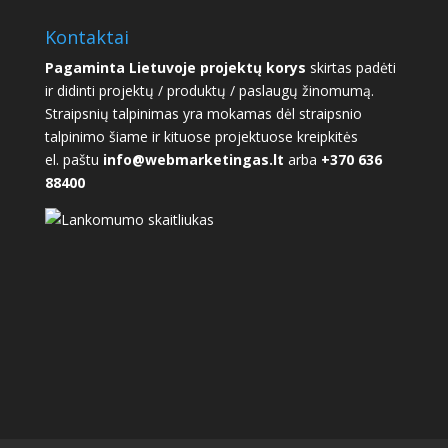
Kontaktai
Pagaminta Lietuvoje projektų korys
skirtas padėti
ir didinti projektų / produktų / paslaugų žinomumą.
Straipsnių talpinimas yra mokamas dėl straipsnio
talpinimo šiame ir kituose projektuose kreipkitės
el. paštu
info@webmarketingas.lt
arba
+370 636
88400