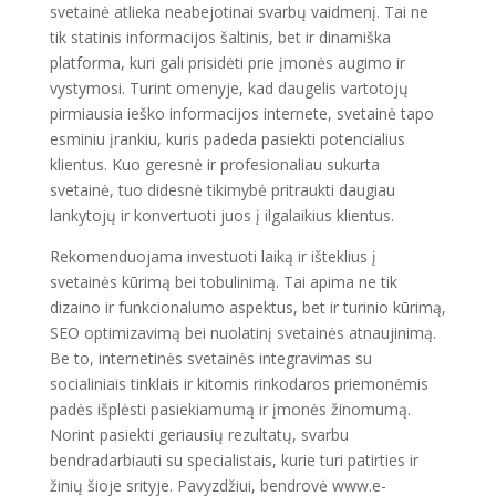
svetainė atlieka neabejotinai svarbų vaidmenį. Tai ne
tik statinis informacijos šaltinis, bet ir dinamiška
platforma, kuri gali prisidėti prie įmonės augimo ir
vystymosi. Turint omenyje, kad daugelis vartotojų
pirmiausia ieško informacijos internete, svetainė tapo
esminiu įrankiu, kuris padeda pasiekti potencialius
klientus. Kuo geresnė ir profesionaliau sukurta
svetainė, tuo didesnė tikimybė pritraukti daugiau
lankytojų ir konvertuoti juos į ilgalaikius klientus.
Rekomenduojama investuoti laiką ir išteklius į
svetainės kūrimą bei tobulinimą. Tai apima ne tik
dizaino ir funkcionalumo aspektus, bet ir turinio kūrimą,
SEO optimizavimą bei nuolatinį svetainės atnaujinimą.
Be to, internetinės svetainės integravimas su
socialiniais tinklais ir kitomis rinkodaros priemonėmis
padės išplėsti pasiekiamumą ir įmonės žinomumą.
Norint pasiekti geriausių rezultatų, svarbu
bendradarbiauti su specialistais, kurie turi patirties ir
žinių šioje srityje. Pavyzdžiui, bendrovė www.e-