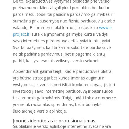
Be to, e-parduotuvės vystymas prisideda prie verslo
prieinamumo. Klientai gali pirkti produktus bet kuriuo
paros metu, todėl tai padidina pardavimo galimybes ir
sumažina priklausomybę nuo fizinių parduotuvių darbo
valandų. E-commerce platformos, tokios kaip
www.e-
project.lt
, suteikia įmonėms galimybę kurti ir valdyti
savo internetines parduotuves efektyviai ir intuityviai.
Svarbu pažymėti, kad tinkamai sukurta e-parduotuvė
ne tik padidina pardavimus, bet ir pagerina klientų
patirtį, kas yra esminis veiksnys verslo sėkmei.
Apibendrinant galima teigti, kad e-parduotuvės plėtra
yra būtina strategija bet kurios įmonės augimui ir
vystymuisi. Jei verslas nori išlikti konkurencingas, jis turi
investuoti į savo internetinę parduotuvę ir pasinaudoti
teikiamomis galimybėmis. Taigi, judėti link e-commerce
yra ne tik racionalus sprendimas, bet ir būtinybė
šiuolaikinėje verslo aplinkoje.
Įmonės identitetas ir profesionalumas
Šiuolaikinėje verslo aplinkoje internetinė svetainė yra