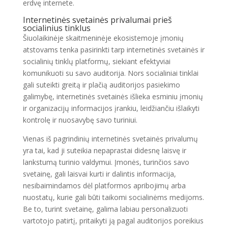
erdvę internete.
Internetinės svetainės privalumai prieš
socialinius tinklus
Šiuolaikinėje skaitmeninėje ekosistemoje įmonių
atstovams tenka pasirinkti tarp internetinės svetainės ir
socialinių tinklų platformų, siekiant efektyviai
komunikuoti su savo auditorija. Nors socialiniai tinklai
gali suteikti greitą ir plačią auditorijos pasiekimo
galimybę, internetinės svetainės išlieka esminiu įmonių
ir organizacijų informacijos įrankiu, leidžiančiu išlaikyti
kontrolę ir nuosavybę savo turiniui.
Vienas iš pagrindinių internetinės svetainės privalumų
yra tai, kad ji suteikia nepaprastai didesnę laisvę ir
lankstumą turinio valdymui. Įmonės, turinčios savo
svetainę, gali laisvai kurti ir dalintis informacija,
nesibaimindamos dėl platformos apribojimų arba
nuostatų, kurie gali būti taikomi socialinėms medijoms.
Be to, turint svetainę, galima labiau personalizuoti
vartotojo patirtį, pritaikyti ją pagal auditorijos poreikius