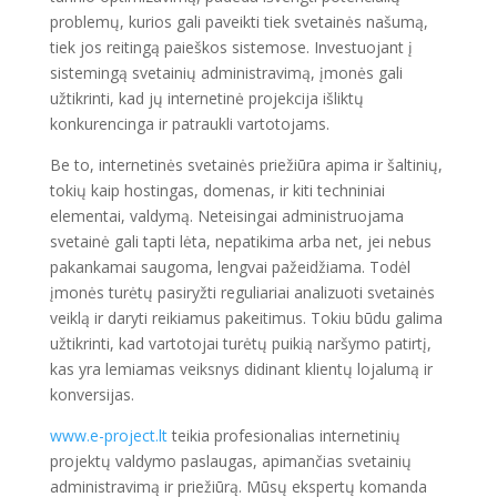
problemų, kurios gali paveikti tiek svetainės našumą,
tiek jos reitingą paieškos sistemose. Investuojant į
sistemingą svetainių administravimą, įmonės gali
užtikrinti, kad jų internetinė projekcija išliktų
konkurencinga ir patraukli vartotojams.
Be to, internetinės svetainės priežiūra apima ir šaltinių,
tokių kaip hostingas, domenas, ir kiti techniniai
elementai, valdymą. Neteisingai administruojama
svetainė gali tapti lėta, nepatikima arba net, jei nebus
pakankamai saugoma, lengvai pažeidžiama. Todėl
įmonės turėtų pasiryžti reguliariai analizuoti svetainės
veiklą ir daryti reikiamus pakeitimus. Tokiu būdu galima
užtikrinti, kad vartotojai turėtų puikią naršymo patirtį,
kas yra lemiamas veiksnys didinant klientų lojalumą ir
konversijas.
www.e-project.lt
teikia profesionalias internetinių
projektų valdymo paslaugas, apimančias svetainių
administravimą ir priežiūrą. Mūsų ekspertų komanda