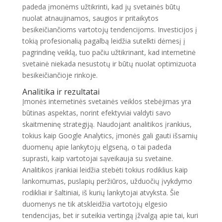
padeda įmonėms užtikrinti, kad jų svetainės būtų
nuolat atnaujinamos, saugios ir pritaikytos
besikeičiančioms vartotojų tendencijoms. Investicijos į
tokią profesionalią pagalbą leidžia sutelkti dėmesį į
pagrindinę veiklą, tuo pačiu užtikrinant, kad internetinė
svetainė niekada nesustotų ir būtų nuolat optimizuota
besikeičiančioje rinkoje.
Analitika ir rezultatai
Įmonės internetinės svetainės veiklos stebėjimas yra
būtinas aspektas, norint efektyviai valdyti savo
skaitmeninę strategiją. Naudojant analitikos įrankius,
tokius kaip Google Analytics, įmonės gali gauti išsamių
duomenų apie lankytojų elgseną, o tai padeda
suprasti, kaip vartotojai sąveikauja su svetaine.
Analitikos įrankiai leidžia stebėti tokius rodiklius kaip
lankomumas, puslapių peržiūros, užduočių įvykdymo
rodikliai ir šaltiniai, iš kurių lankytojai atvyksta. Šie
duomenys ne tik atskleidžia vartotojų elgesio
tendencijas, bet ir suteikia vertingą įžvalgą apie tai, kuri