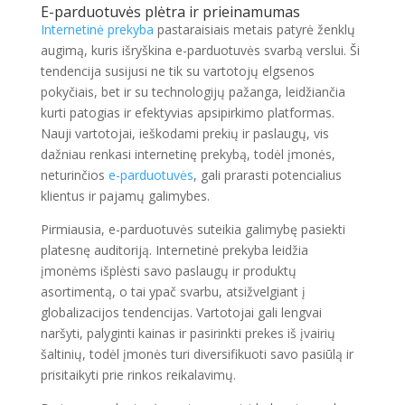
E-parduotuvės plėtra ir prieinamumas
Internetinė prekyba
pastaraisiais metais patyrė ženklų
augimą, kuris išryškina e-parduotuvės svarbą verslui. Ši
tendencija susijusi ne tik su vartotojų elgsenos
pokyčiais, bet ir su technologijų pažanga, leidžiančia
kurti patogias ir efektyvias apsipirkimo platformas.
Nauji vartotojai, ieškodami prekių ir paslaugų, vis
dažniau renkasi internetinę prekybą, todėl įmonės,
neturinčios
e-parduotuvės
, gali prarasti potencialius
klientus ir pajamų galimybes.
Pirmiausia, e-parduotuvės suteikia galimybę pasiekti
platesnę auditoriją. Internetinė prekyba leidžia
įmonėms išplėsti savo paslaugų ir produktų
asortimentą, o tai ypač svarbu, atsižvelgiant į
globalizacijos tendencijas. Vartotojai gali lengvai
naršyti, palyginti kainas ir pasirinkti prekes iš įvairių
šaltinių, todėl įmonės turi diversifikuoti savo pasiūlą ir
prisitaikyti prie rinkos reikalavimų.