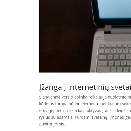
Įžanga į internetinių svet
Šiandieninė verslo aplinka reikalauja nuolatinio p
kūrimas tampa būtinu elementu bet kuriam sėkmin
erdvėje, bet ir veikia kaip aktyvus įrankis, leidži
ryšius su esamais. Kurdami svetainę, įmonės gali a
auditorijomis.