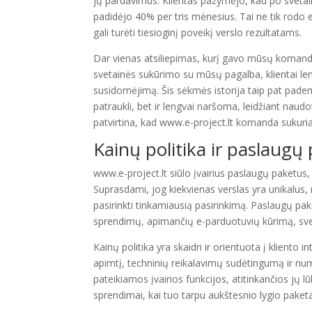
jų pardavimus. Klientas pažymėjo, kad po svetai
padidėjo 40% per tris mėnesius. Tai ne tik rodo 
gali turėti tiesioginį poveikį verslo rezultatams.
Dar vienas atsiliepimas, kurį gavo mūsų komanda,
svetainės sukūrimo su mūsų pagalba, klientai len
susidomėjimą. Šis sėkmės istorija taip pat padem
patraukli, bet ir lengvai naršoma, leidžiant naudo
patvirtina, kad www.e-project.lt komanda sukuria 
Kainų politika ir paslaugų
www.e-project.lt siūlo įvairius paslaugų paketus, k
Suprasdami, jog kiekvienas verslas yra unikalus,
pasirinkti tinkamiausią pasirinkimą. Paslaugų pak
sprendimų, apimančių e-parduotuvių kūrimą, sve
Kainų politika yra skaidri ir orientuota į klient
apimtį, techninių reikalavimų sudėtingumą ir numa
pateikiamos įvairios funkcijos, atitinkančios jų l
sprendimai, kai tuo tarpu aukštesnio lygio paketa