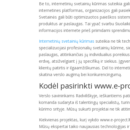
Be to, internetinių svetainių kūrimas suteikia 
internetines platformas, organizacijos gali pasie
Svetainės gali būti optimizuotos paieškos sistem
produktus ar paslaugas. Tai ypač svarbu šiuolaik
informacijos internete prieš priimdami sprendim
Internetinių svetainių kūrimas
suteikia ne tik tec
specializuojasi profesionalių svetainių kūrime, s
paslaugas, atitinkančias jų individualius poreiki
erdvę, atsižvelgiant į jų specifiką ir siekius. Įgy
klientų patirtis ir ilgaamžiškumas. Dėl to internet
skatina verslo augimą bei konkurencingumą.
Kodėl pasirinkti
www.e-proj
Verslo savininkams Radviliškyje, ieškantiems patik
komanda sudaryta iš talentingų specialistų, turinč
kūrimo srityje. Mūsų sukurti projektai ne tik atiti
Kiekvienas projektas, kurį vykdo www.e-project.lt
Mūsų ekspertai taiko naujausias technologijas ir 