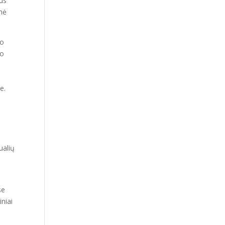
ius
inė
po
no
e.
ualių
se
iniai