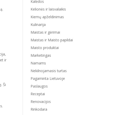
Kalėdos
Kelionės ir laisvalaikis
ą.
Kiemų apželdinimas
Kulinarija
Maistas ir gėrimai
Maistas ir Maisto papildai
Maisto produktai
ija,
Marketingas
et ir
Namams
Nekilnojamasis turtas
Pagaminta Lietuvoje
. Ši
Paslaugos
Receptai
Renovacijos
s.
Rinkodara