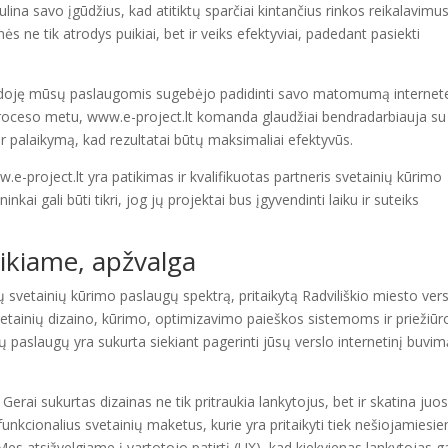
ina savo įgūdžius, kad atitiktų sparčiai kintančius rinkos reikalavimus
ės ne tik atrodys puikiai, bet ir veiks efektyviai, padedant pasiekti
audoję mūsų paslaugomis sugebėjo padidinti savo matomumą internete
 proceso metu, www.e-project.lt komanda glaudžiai bendradarbiauja su
r palaikymą, kad rezultatai būtų maksimaliai efektyvūs.
.e-project.lt yra patikimas ir kvalifikuotas partneris svetainių kūrimo
nkai gali būti tikri, jog jų projektai bus įgyvendinti laiku ir suteiks
ikiame, apžvalga
ų svetainių kūrimo paslaugų spektrą, pritaikytą Radviliškio miesto ver
tainių dizaino, kūrimo, optimizavimo paieškos sistemoms ir priežiūr
 paslaugų yra sukurta siekiant pagerinti jūsų verslo internetinį buvimą
rai sukurtas dizainas ne tik pritraukia lankytojus, bet ir skatina juos 
r funkcionalius svetainių maketus, kurie yra pritaikyti tiek nešiojamiesi
es atsižvelgiame į vartotojo patirtį (UX), kad kiekvienas lankytojas g