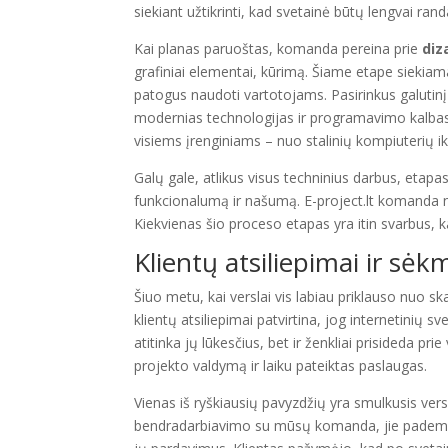
siekiant užtikrinti, kad svetainė būtų lengvai r
Kai planas paruoštas, komanda pereina prie
diz
grafiniai elementai, kūrimą. Šiame etape siekiama 
patogus naudoti vartotojams. Pasirinkus galuti
modernias technologijas ir programavimo kalbas, 
visiems įrenginiams – nuo stalinių kompiuterių ik
Galų gale, atlikus visus techninius darbus, etapa
funkcionalumą ir našumą. E-project.lt komanda na
Kiekvienas šio proceso etapas yra itin svarbus, ka
Klientų atsiliepimai ir sėkm
Šiuo metu, kai verslai vis labiau priklauso nuo s
klientų atsiliepimai patvirtina, jog internetinių 
atitinka jų lūkesčius, bet ir ženkliai prisideda p
projekto valdymą ir laiku pateiktas paslaugas.
Vienas iš ryškiausių pavyzdžių yra smulkusis ver
bendradarbiavimo su mūsų komanda, jie pademonst