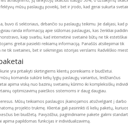
nės atnaujinimo, jų lankytojų skaičius išaugo 50%, o užsakymų skaič
efektyvų mūsų paslaugų poveikį, bet ir įrodo, kad gerai sukurta sveta
 buvo iš sektoriaus, dirbančio su paslaugų teikimu. Jie dalijasi, kad 
gviau randa informaciją apie siūlomas paslaugas, kas ženkliai padidi
onstravo, kaip svarbu, kad internetinė svetainė būtų ne tik estetiškai
tojams greitai pasiekti reikiamą informaciją. Panašūs atsiliepimai tik
ne tik svetaines, bet ir sėkmingas istorijas verslams Radviliškio miest
 paketai
urie yra pritaikyti skirtingiems klientų poreikiams ir biudžetui.
 mūsų komanda sukūrė kelių lygių paslaugų variantus, leidžiančius
etai apima viską nuo bazinių svetainių kūrimo iki kompleksiškų individ
tainių optimizavimą paieškos sistemoms ir daug daugiau.
o interesus. Mūsų teikiamos paslaugos įkainojamos atsižvelgiant į darbo
tomą projekto trukmę. Klientai gali pasirinkti iš kelių paketų, kuriuo
ūkesčius bei biudžetą. Pavyzdžiui, pagrindiniame pakete galimi standart
i apima papildomas funkcijas ir individualizavimą.