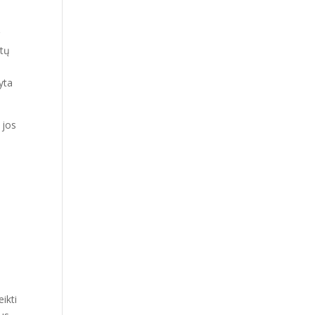
r
ūtų
yta
 jos
ikti