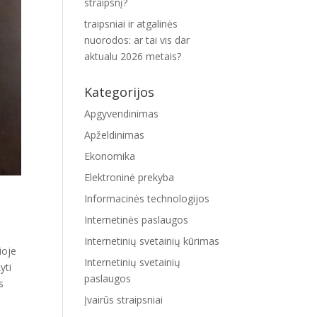
straipsnį?
traipsniai ir atgalinės
nuorodos: ar tai vis dar
aktualu 2026 metais?
Kategorijos
Apgyvendinimas
Apželdinimas
Ekonomika
Elektroninė prekyba
Informacinės technologijos
Internetinės paslaugos
ų
Internetinių svetainių kūrimas
ioje
Internetinių svetainių
yti
paslaugos
s
Įvairūs straipsniai