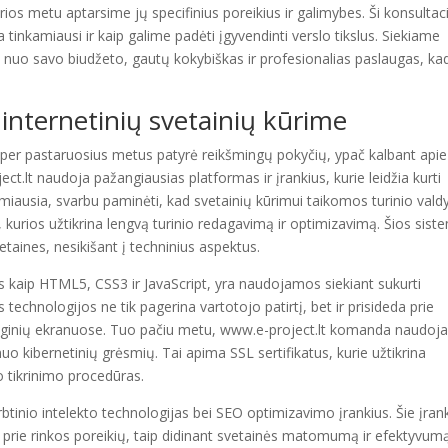
rios metu aptarsime jų specifinius poreikius ir galimybes. Ši konsultac
a tinkamiausi ir kaip galime padėti įgyvendinti verslo tikslus. Siekiame
ai nuo savo biudžeto, gautų kokybiškas ir profesionalias paslaugas, ka
 internetinių svetainių kūrime
e per pastaruosius metus patyrė reikšmingų pokyčių, ypač kalbant apie
t.lt naudoja pažangiausias platformas ir įrankius, kurie leidžia kurti
rmiausia, svarbu paminėti, kad svetainių kūrimui taikomos turinio val
 kurios užtikrina lengvą turinio redagavimą ir optimizavimą. Šios sis
etaines, nesikišant į techninius aspektus.
s kaip HTML5, CSS3 ir JavaScript, yra naudojamos siekiant sukurti
s technologijos ne tik pagerina vartotojo patirtį, bet ir prisideda prie
renginių ekranuose. Tuo pačiu metu, www.e-project.lt komanda naudoj
kibernetinių grėsmių. Tai apima SSL sertifikatus, kurie užtikrina
 tikrinimo procedūras.
btinio intelekto technologijas bei SEO optimizavimo įrankius. Šie įrank
ti prie rinkos poreikių, taip didinant svetainės matomumą ir efektyvum