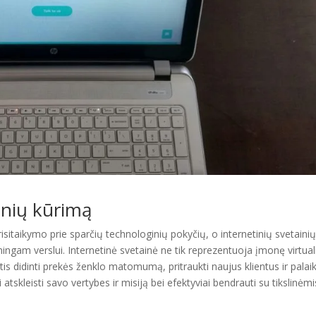
ainių kūrimą
risitaikymo prie sparčių technologinių pokyčių, o internetinių svetaini
gam verslui. Internetinė svetainė ne tik reprezentuoja įmonę virtual
antis didinti prekės ženklo matomumą, pritraukti naujus klientus ir palaik
tskleisti savo vertybes ir misiją bei efektyviai bendrauti su tikslinėmi