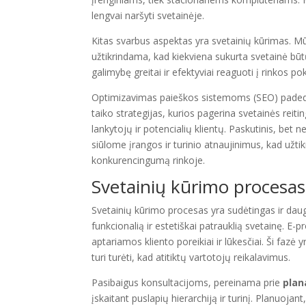
lengvai naršyti svetainėje.
Kitas svarbus aspektas yra svetainių kūrimas. 
užtikrindama, kad kiekviena sukurta svetainė būtų 
galimybę greitai ir efektyviai reaguoti į rinkos po
Optimizavimas paieškos sistemoms (SEO) padeda 
taiko strategijas, kurios pagerina svetainės reit
lankytojų ir potencialių klientų. Paskutinis, bet
siūlome įrangos ir turinio atnaujinimus, kad užti
konkurencingumą rinkoje.
Svetainių kūrimo procesas
Svetainių kūrimo procesas yra sudėtingas ir daug
funkcionalią ir estetiškai patrauklią svetainę. E
aptariamos kliento poreikiai ir lūkesčiai. Ši fazė 
turi turėti, kad atitiktų vartotojų reikalavimus.
Pasibaigus konsultacijoms, pereinama prie
plan
įskaitant puslapių hierarchiją ir turinį. Planuojant