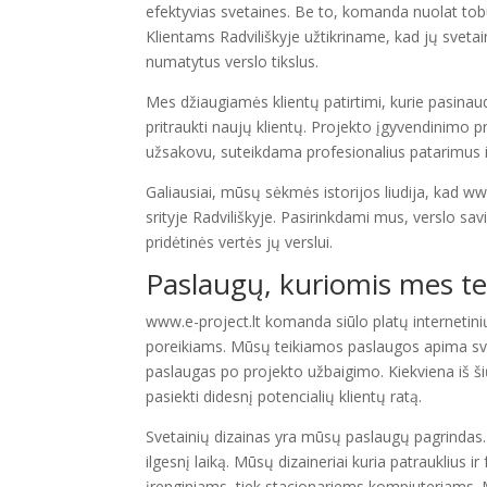
efektyvias svetaines. Be to, komanda nuolat tobul
Klientams Radviliškyje užtikriname, kad jų svetain
numatytus verslo tikslus.
Mes džiaugiamės klientų patirtimi, kurie pasin
pritraukti naujų klientų. Projekto įgyvendinimo
užsakovu, suteikdama profesionalius patarimus i
Galiausiai, mūsų sėkmės istorijos liudija, kad www
srityje Radviliškyje. Pasirinkdami mus, verslo savini
pridėtinės vertės jų verslui.
Paslaugų, kuriomis mes te
www.e-project.lt komanda siūlo platų internetini
poreikiams. Mūsų teikiamos paslaugos apima sve
paslaugas po projekto užbaigimo. Kiekviena iš šių
pasiekti didesnį potencialių klientų ratą.
Svetainių dizainas yra mūsų paslaugų pagrindas. Ge
ilgesnį laiką. Mūsų dizaineriai kuria patrauklius i
įrenginiams, tiek stacionariems kompiuteriams. M