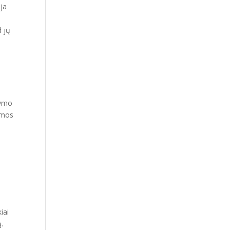
ija
d jų
dymo
temos
a
iai
ą.