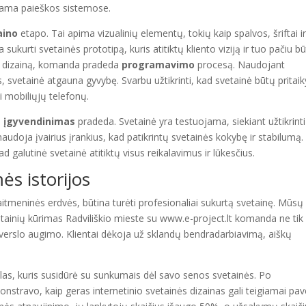
andama paieškos sistemose.
aino
etapo. Tai apima vizualinių elementų, tokių kaip spalvos, šriftai i
sukurti svetainės prototipą, kuris atitiktų kliento viziją ir tuo pačiu b
nį dizainą, komanda pradeda
programavimo
procesą. Naudojant
svetainė atgauna gyvybę. Svarbu užtikrinti, kad svetainė būtų pritaik
i mobiliųjų telefonų.
s
įgyvendinimas
pradeda. Svetainė yra testuojama, siekiant užtikrinti
udoja įvairius įrankius, kad patikrintų svetainės kokybę ir stabilumą.
d galutinė svetainė atitiktų visus reikalavimus ir lūkesčius.
ės istorijos
kaitmeninės erdvės, būtina turėti profesionaliai sukurtą svetainę. Mūsų
svetainių kūrimas Radviliškio mieste su www.e-project.lt komanda ne tik
rie verslo augimo. Klientai dėkoja už sklandų bendradarbiavimą, aiškų
slas, kuris susidūrė su sunkumais dėl savo senos svetainės. Po
ravo, kaip geras internetinio svetainės dizainas gali teigiamai pave