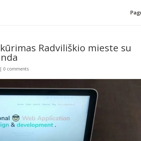
Pagr
 kūrimas Radviliškio mieste su
anda
|
0 comments