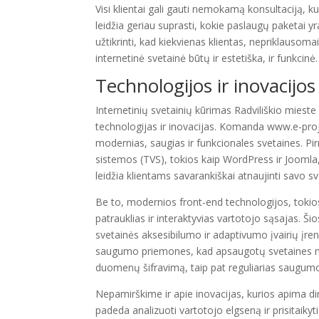
Visi klientai gali gauti nemokamą konsultaciją, ku
leidžia geriau suprasti, kokie paslaugų paketai yr
užtikrinti, kad kiekvienas klientas, nepriklausom
internetinė svetainė būtų ir estetiška, ir funkcinė.
Technologijos ir inovacijos
Internetinių svetainių kūrimas Radviliškio miest
technologijas ir inovacijas. Komanda www.e-projec
modernias, saugias ir funkcionales svetaines. Pi
sistemos (TVS), tokios kaip WordPress ir Joomla,
leidžia klientams savarankiškai atnaujinti savo sv
Be to, modernios front-end technologijos, tokio
patrauklias ir interaktyvias vartotojo sąsajas. Šio
svetainės aksesibilumo ir adaptivumo įvairių į
saugumo priemones, kad apsaugotų svetaines nuo 
duomenų šifravimą, taip pat reguliarias saugumo
Nepamirškime ir apie inovacijas, kurios apima dir
padeda analizuoti vartotojo elgseną ir prisitaiky