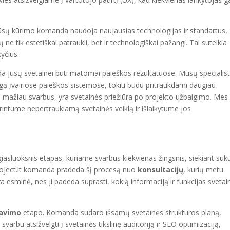
Mūsų kūrimo komanda naudoja naujausias technologijas ir standartus,
ne tik estetiškai patraukli, bet ir technologiškai pažangi. Tai suteikia
kyčius.
jūsų svetainei būti matomai paieškos rezultatuose. Mūsų specialist
ingą įvairiose paieškos sistemose, tokiu būdu pritraukdami daugiau
 ne mažiau svarbus, yra svetainės priežiūra po projekto užbaigimo. Mes
krintume nepertraukiamą svetainės veiklą ir išlaikytume jos
iasluoksnis etapas, kuriame svarbus kiekvienas žingsnis, siekiant suku
-project.lt komanda pradeda šį procesą nuo
konsultacijų
, kurių metu
yra esminė, nes ji padeda suprasti, kokią informaciją ir funkcijas svetai
avimo
etapo. Komanda sudaro išsamų svetainės struktūros planą,
, svarbu atsižvelgti į svetainės tikslinę auditoriją ir SEO optimizaciją,