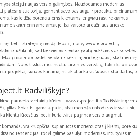
galimybę steigti naujas verslo galimybes. Naudodamos modernias
kti platesnę auditoriją, gerinant savo paslaugų ir produktų prieinamum
oms, kas leidžia potencialiems klientams lengviau rasti reikiamus
iniame skaitmeniniame amžiuje, kai vartotojai dažniausiai ieško
us.
hninę, bet ir strateginę naudą. Mūsų įmonė, www.e-project.lt,
iekdama užtikrinti, kad kiekvienas klientas gautų aukščiausios kokybės
us. Mūsų misija yra padėti verslams sėkmingai integruotis į skaitmeninę
vendindami šiuos tikslus, mes nuolat laikomės vertybių, tokių kaip inovac
iniai projektai, kuriuos kuriame, ne tik atitinka viešuosius standartus, b
ect.lt Radviliškyje
?
imo partnerio svetainių kūrimui, www.e-project.lt siūlo išskirtinę vertę
ių gilias žinias ir ilgametę patirtį skaitmeninės rinkodaros ir svetainių
nka klientų lūkesčius, bet ir kuria tvirtą pagrindą verslo augimui.
 komanda, yra kruopščiai suplanuotas ir orientuotas į klientų poreikiu
dizaino tendencijas, todėl galime pasiūlyti modernias, intuityvias ir