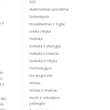
SEO
.
Skaitmeniniai sprendimai
Sodininkystė
 ir
Stovyklavimas ir žygiai
Sveika mityba
Sveikata
Sveikata ir ekologija
Sveikata ir maistas
Sveikata ir mityba
Technologijos
slo
Uncategorized
os
Verslas
 ir
Verslas ir finansai
Verslo ir rinkodaros
likti
paslaugos
ems
alėtų