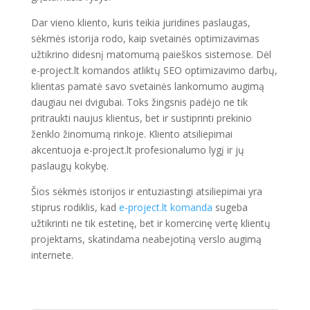
Dar vieno kliento, kuris teikia juridines paslaugas,
sėkmės istorija rodo, kaip svetainės optimizavimas
užtikrino didesnį matomumą paieškos sistemose. Dėl
e-project.lt komandos atliktų SEO optimizavimo darbų,
klientas pamatė savo svetainės lankomumo augimą
daugiau nei dvigubai. Toks žingsnis padėjo ne tik
pritraukti naujus klientus, bet ir sustiprinti prekinio
ženklo žinomumą rinkoje. Kliento atsiliepimai
akcentuoja e-project.lt profesionalumo lygį ir jų
paslaugų kokybę.
Šios sėkmės istorijos ir entuziastingi atsiliepimai yra
stiprus rodiklis, kad
e-project.lt komanda
sugeba
užtikrinti ne tik estetinę, bet ir komercinę vertę klientų
projektams, skatindama neabejotiną verslo augimą
internete.