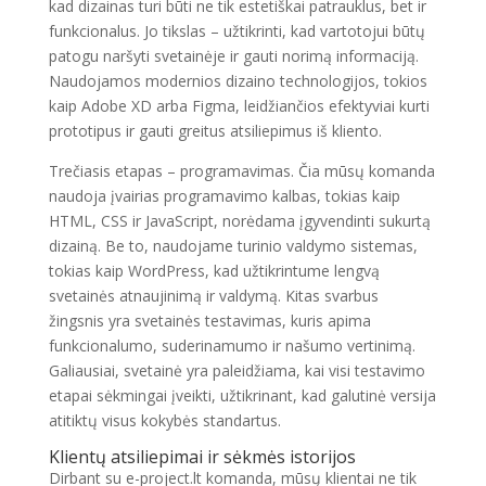
kad dizainas turi būti ne tik estetiškai patrauklus, bet ir
funkcionalus. Jo tikslas – užtikrinti, kad vartotojui būtų
patogu naršyti svetainėje ir gauti norimą informaciją.
Naudojamos modernios dizaino technologijos, tokios
kaip Adobe XD arba Figma, leidžiančios efektyviai kurti
prototipus ir gauti greitus atsiliepimus iš kliento.
Trečiasis etapas – programavimas. Čia mūsų komanda
naudoja įvairias programavimo kalbas, tokias kaip
HTML, CSS ir JavaScript, norėdama įgyvendinti sukurtą
dizainą. Be to, naudojame turinio valdymo sistemas,
tokias kaip WordPress, kad užtikrintume lengvą
svetainės atnaujinimą ir valdymą. Kitas svarbus
žingsnis yra svetainės testavimas, kuris apima
funkcionalumo, suderinamumo ir našumo vertinimą.
Galiausiai, svetainė yra paleidžiama, kai visi testavimo
etapai sėkmingai įveikti, užtikrinant, kad galutinė versija
atitiktų visus kokybės standartus.
Klientų atsiliepimai ir sėkmės istorijos
Dirbant su e-project.lt komanda, mūsų klientai ne tik