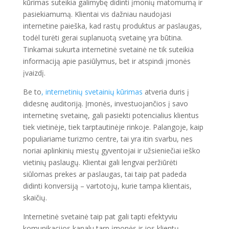
kūrimas suteikia galimybę didinti įmonių matomumą ir
pasiekiamumą. Klientai vis dažniau naudojasi
internetine paieška, kad rastų produktus ar paslaugas,
todėl turėti gerai suplanuotą svetainę yra būtina.
Tinkamai sukurta internetinė svetainė ne tik suteikia
informaciją apie pasiūlymus, bet ir atspindi įmonės
įvaizdį.
Be to
, internetinių svetainių kūrimas
atveria duris į
didesnę auditoriją. Įmonės, investuojančios į savo
internetinę svetainę, gali pasiekti potencialius klientus
tiek vietinėje, tiek tarptautinėje rinkoje. Palangoje, kaip
populiariame turizmo centre, tai yra itin svarbu, nes
noriai aplinkinių miestų gyventojai ir užsieniečiai ieško
vietinių paslaugų. Klientai gali lengvai peržiūrėti
siūlomas prekes ar paslaugas, tai taip pat padeda
didinti konversiją – vartotojų, kurie tampa klientais,
skaičių.
Internetinė svetainė taip pat gali tapti efektyviu
komunikacijos kanalu tarp įmonės ir jos klientų.