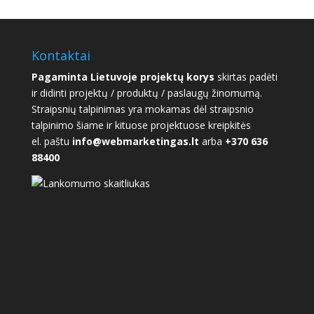
Kontaktai
Pagaminta Lietuvoje projektų korys
skirtas padėti
ir didinti projektų / produktų / paslaugų žinomumą.
Straipsnių talpinimas yra mokamas dėl straipsnio
talpinimo šiame ir kituose projektuose kreipkitės
el. paštu
info@webmarketingas.lt
arba
+370 636
88400