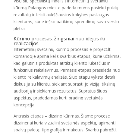
Visų šių specialistų indėlis į internetinių svetainių
kūrimą Palangos mieste padeda mums pasiekti puikių
rezultatų ir teikti aukščiausios kokybės paslaugas
klientams, kurie ieško patikimų sprendimų savo verslo
plėtrai.
Kūrimo procesas: žingsniai nuo idėjos iki
realizacijos
Internetinių svetainių kūrimo procesas e-project.lt
komandoje apima kelis svarbius etapus, kurie užtikrina,
kad galutinis produktas atitiktų kliento lūkesčius ir
funkcinius reikalavimus. Pirmasis etapas prasideda nuo
kliento reikalavimų analizės. Šiuo etapu vyksta detali
diskusija su klientu, siekiant suprasti jo viziją, tikslinę
auditoriją ir siekiamus rezultatus. Supratus šiuos
aspektus, pradedamas kurti pradinė svetainės
koncepcija.
Antrasis etapas – dizaino kūrimas. Šiame procese
dizaineriai kuria vizualinį svetainės aspektą, apimantį
spalvų paletę, tipografiją ir maketus. Svarbu pabrėžti,