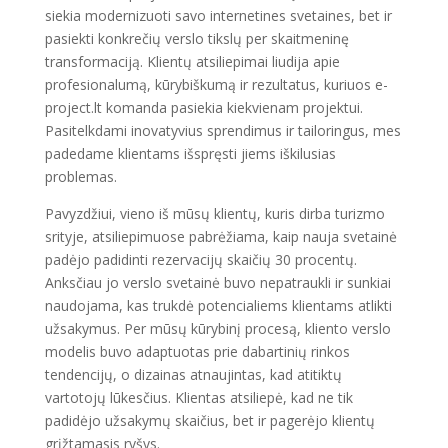
siekia modernizuoti savo internetines svetaines, bet ir
pasiekti konkrečių verslo tikslų per skaitmeninę
transformaciją. Klientų atsiliepimai liudija apie
profesionalumą, kūrybiškumą ir rezultatus, kuriuos e-
project.lt komanda pasiekia kiekvienam projektui.
Pasitelkdami inovatyvius sprendimus ir tailoringus, mes
padedame klientams išspręsti jiems iškilusias
problemas.
Pavyzdžiui, vieno iš mūsų klientų, kuris dirba turizmo
srityje, atsiliepimuose pabrėžiama, kaip nauja svetainė
padėjo padidinti rezervacijų skaičių 30 procentų.
Anksčiau jo verslo svetainė buvo nepatraukli ir sunkiai
naudojama, kas trukdė potencialiems klientams atlikti
užsakymus. Per mūsų kūrybinį procesą, kliento verslo
modelis buvo adaptuotas prie dabartinių rinkos
tendencijų, o dizainas atnaujintas, kad atitiktų
vartotojų lūkesčius. Klientas atsiliepė, kad ne tik
padidėjo užsakymų skaičius, bet ir pagerėjo klientų
grįžtamasis ryšys.