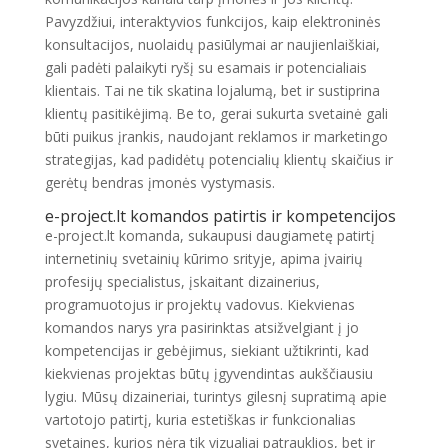
Pavyzdžiui, interaktyvios funkcijos, kaip elektroninės
konsultacijos, nuolaidų pasiūlymai ar naujienlaiškiai,
gali padėti palaikyti ryšį su esamais ir potencialiais
klientais. Tai ne tik skatina lojalumą, bet ir sustiprina
klientų pasitikėjimą. Be to, gerai sukurta svetainė gali
būti puikus įrankis, naudojant reklamos ir marketingo
strategijas, kad padidėtų potencialių klientų skaičius ir
gerėtų bendras įmonės vystymasis.
e-project.lt
komandos patirtis ir kompetencijos
e-project.lt komanda, sukaupusi daugiametę patirtį
internetinių svetainių kūrimo srityje, apima įvairių
profesijų specialistus, įskaitant dizainerius,
programuotojus ir projektų vadovus. Kiekvienas
komandos narys yra pasirinktas atsižvelgiant į jo
kompetencijas ir gebėjimus, siekiant užtikrinti, kad
kiekvienas projektas būtų įgyvendintas aukščiausiu
lygiu. Mūsų dizaineriai, turintys gilesnį supratimą apie
vartotojo patirtį, kuria estetiškas ir funkcionalias
svetaines, kurios nėra tik vizualiai patrauklios, bet ir