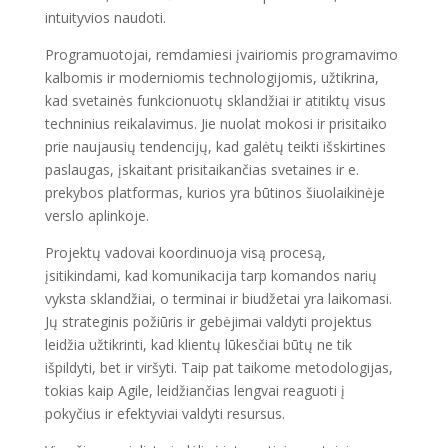
intuityvios naudoti.
Programuotojai, remdamiesi įvairiomis programavimo
kalbomis ir moderniomis technologijomis, užtikrina,
kad svetainės funkcionuotų sklandžiai ir atitiktų visus
techninius reikalavimus. Jie nuolat mokosi ir prisitaiko
prie naujausių tendencijų, kad galėtų teikti išskirtines
paslaugas, įskaitant prisitaikančias svetaines ir e.
prekybos platformas, kurios yra būtinos šiuolaikinėje
verslo aplinkoje.
Projektų vadovai koordinuoja visą procesą,
įsitikindami, kad komunikacija tarp komandos narių
vyksta sklandžiai, o terminai ir biudžetai yra laikomasi.
Jų strateginis požiūris ir gebėjimai valdyti projektus
leidžia užtikrinti, kad klientų lūkesčiai būtų ne tik
išpildyti, bet ir viršyti. Taip pat taikome metodologijas,
tokias kaip Agile, leidžiančias lengvai reaguoti į
pokyčius ir efektyviai valdyti resursus.