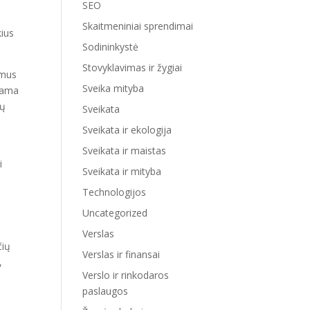
SEO
Skaitmeniniai sprendimai
kius
Sodininkystė
Stovyklavimas ir žygiai
imus
Sveika mityba
inama
ių
Sveikata
Sveikata ir ekologija
Sveikata ir maistas
i
Sveikata ir mityba
Technologijos
Uncategorized
Verslas
čių
Verslas ir finansai
,
Verslo ir rinkodaros
paslaugos