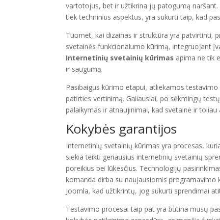
vartotojus, bet ir užtikrina jų patogumą naršant
tiek techninius aspektus, yra sukurti taip, kad p
Tuomet, kai dizainas ir struktūra yra patvirtin
svetainės funkcionalumo kūrimą, integruojant įvai
Internetinių svetainių kūrimas
apima ne tik e
ir saugumą.
Pasibaigus kūrimo etapui, atliekamos testavimo 
patirties vertinimą. Galiausiai, po sėkmingų testų
palaikymas ir atnaujinimai, kad svetainė ir toliau at
Kokybės garantijos
Internetinių svetainių kūrimas yra procesas, ku
siekia teikti geriausius internetinių svetainių 
poreikius bei lūkesčius. Technologijų pasirinkim
komanda dirba su naujausiomis programavimo ka
Joomla, kad užtikrintų, jog sukurti sprendimai atit
Testavimo procesai taip pat yra būtina mūsų pasl