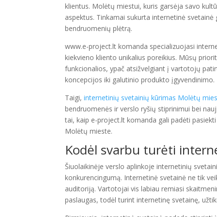
klientus. Molėtų miestui, kuris garsėja savo kultūr
aspektus. Tinkamai sukurta internetinė svetainė ga
bendruomenių plėtrą.
www.e-project.lt komanda specializuojasi interne
kiekvieno kliento unikalius poreikius. Mūsų priorit
funkcionalios, ypač atsižvelgiant į vartotojų pat
koncepcijos iki galutinio produkto įgyvendinimo.
Taigi,
internetinių svetainių kūrimas Molėtų mie
bendruomenės ir verslo ryšių stiprinimui bei nau
tai, kaip e-project.lt komanda gali padėti pasiekti
Molėtų mieste.
Kodėl svarbu turėti intern
Šiuolaikinėje verslo aplinkoje internetinių svet
konkurencingumą. Internetinė svetainė ne tik vei
auditoriją. Vartotojai vis labiau remiasi skaitm
paslaugas, todėl turint internetinę svetainę, užt