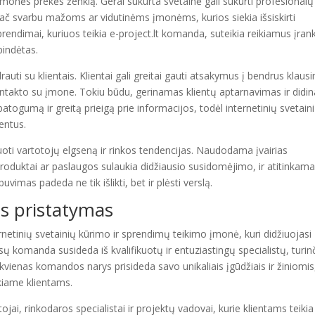
 įmonės prekės ženklą. Gerai sukurta svetainė gali sukurti profesionalų
 ypač svarbu mažoms ar vidutinėms įmonėms, kurios siekia išsiskirti
prendimai, kuriuos teikia e-project.lt komanda, suteikia reikiamus įran
spindėtas.
rauti su klientais. Klientai gali greitai gauti atsakymus į bendrus klaus
 kontakto su įmone. Tokiu būdu, gerinamas klientų aptarnavimas ir did
 patogumą ir greitą prieigą prie informacijos, todėl internetinių svetain
ientus.
uoti vartotojų elgseną ir rinkos tendencijas. Naudodama įvairias
produktai ar paslaugos sulaukia didžiausio susidomėjimo, ir atitinkama
vimas padeda ne tik išlikti, bet ir plėsti verslą.
 pristatymas
netinių svetainių kūrimo ir sprendimų teikimo įmonė, kuri didžiuojasi
sų komanda susideda iš kvalifikuotų ir entuziastingų specialistų, turin
Kiekvienas komandos narys prisideda savo unikaliais įgūdžiais ir žiniomis
kiame klientams.
i, rinkodaros specialistai ir projektų vadovai, kurie klientams teikia