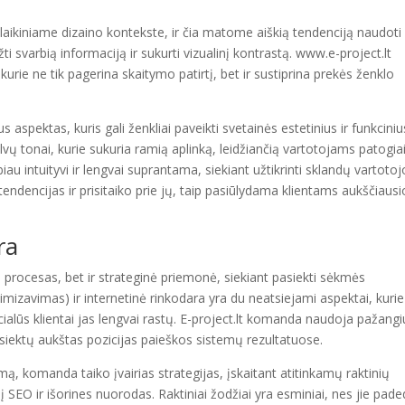
olaikiniame dizaino kontekste, ir čia matome aiškią tendenciją naudoti
ėžti svarbią informaciją ir sukurti vizualinį kontrastą. www.e-project.lt
kurie ne tik pagerina skaitymo patirtį, bet ir sustiprina prekės ženklo
 aspektas, kuris gali ženkliai paveikti svetainės estetinius ir funkciniu
ų tonai, kurie sukuria ramią aplinką, leidžiančią vartotojams patogia
iau intuityvi ir lengvai suprantama, siekiant užtikrinti sklandų vartotoj
tendencijas ir prisitaiko prie jų, taip pasiūlydama klientams aukščiausi
ra
is procesas, bet ir strateginė priemonė, siekiant pasiekti sėkmės
mizavimas) ir internetinė rinkodara yra du neatsiejami aspektai, kurie
alūs klientai jas lengvai rastų. E-project.lt komanda naudoja pažangi
iektų aukštas pozicijas paieškos sistemų rezultatuose.
ą, komanda taiko įvairias strategijas, įskaitant atitinkamų raktinių
į SEO ir išorines nuorodas. Raktiniai žodžiai yra esminiai, nes jie pad