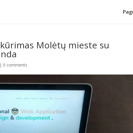
Pagr
ų kūrimas Molėtų mieste su
anda
|
0 comments