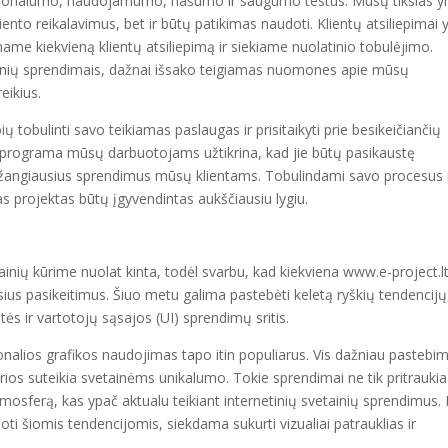
cionalumo, naudojamumo, našumo ir saugumo testus. Mūsų tikslas y
kliento reikalavimus, bet ir būtų patikimas naudoti. Klientų atsiliepimai 
me kiekvieną klientų atsiliepimą ir siekiame nuolatinio tobulėjimo.
tainių sprendimais, dažnai išsako teigiamas nuomones apie mūsų
eikius.
 tobulinti savo teikiamas paslaugas ir prisitaikyti prie besikeičiančių
programa mūsų darbuotojams užtikrina, kad jie būtų pasikaustę
pažangiausius sprendimus mūsų klientams. Tobulindami savo procesus 
as projektas būtų įgyvendintas aukščiausiu lygiu.
tainių kūrime nuolat kinta, todėl svarbu, kad kiekviena www.e-project.l
us pasikeitimus. Šiuo metu galima pastebėti keletą ryškių tendencijų
etės ir vartotojų sąsajos (UI) sprendimų sritis.
cionalios grafikos naudojimas tapo itin populiarus. Vis dažniau pastebi
urios suteikia svetainėms unikalumo. Tokie sprendimai ne tik pritraukia
atmosferą, kas ypač aktualu teikiant internetinių svetainių sprendimus. 
ti šiomis tendencijomis, siekdama sukurti vizualiai patrauklias ir