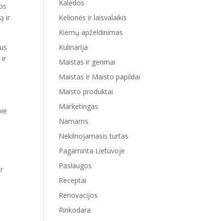
Kalėdos
uos
Kelionės ir laisvalaikis
ą ir
Kiemų apželdinimas
Kulinarija
ius
 ir
Maistas ir gėrimai
Maistas ir Maisto papildai
Maisto produktai
ą
Marketingas
pie
Namams
Nekilnojamasis turtas
Pagaminta Lietuvoje
Paslaugos
ir
Receptai
Renovacijos
Rinkodara