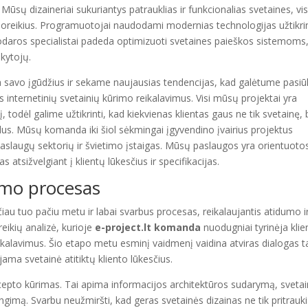
Mūsų dizaineriai sukuriantys patrauklias ir funkcionalias svetaines, vi
ų poreikius. Programuotojai naudodami modernias technologijas užtikri
inkodaros specialistai padeda optimizuoti svetaines paieškos sistemoms
kytojų.
 savo įgūdžius ir sekame naujausias tendencijas, kad galėtume pasiūl
s internetinių svetainių kūrimo reikalavimus. Visi mūsų projektai yra
į, todėl galime užtikrinti, kad kiekvienas klientas gaus ne tik svetainę, b
kslus. Mūsų komanda iki šiol sėkmingai įgyvendino įvairius projektus
paslaugų sektorių ir švietimo įstaigas. Mūsų paslaugos yra orientuotos
 atsižvelgiant į klientų lūkesčius ir specifikacijas.
rimo procesas
čiau tuo pačiu metu ir labai svarbus procesas, reikalaujantis atidumo i
eikių analizė, kurioje
e-project.lt komanda
nuodugniai tyrinėja klie
s reikalavimus. Šio etapo metu esminį vaidmenį vaidina atviras dialogas t
ojama svetainė atitiktų kliento lūkesčius.
koncepto kūrimas. Tai apima informacijos architektūros sudarymą, sveta
ngimą. Svarbu neužmiršti, kad geras svetainės dizainas ne tik pritrauk