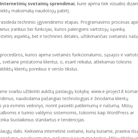
.
Internetinių svetainių sprendimai
, kurie apima tiek vizualinį dizai
asiektų maksimalią naudotojų patirtį.
ti, prasideda techninio įgyvendinimo etapas. Programavimo procesas ap
rius įrankius bei funkcijas, kurios palengvins vartotojų sąveiką.
stetinį aspektą, bet ir technines detales, užtikrinančias svetainės na
procedūros, kurios apima svetainės funkcionalumo, sąsajos ir vartot
, svetainė pristatoma klientui, o, esant reikalui, atliekamas tolesnis
itiktų klientų poreikius ir verslo tikslus.
riame svarbu užtikrinti aukštą paslaugų kokybę. www.e-project.lt koma
sprendimus, naudodama pažangias technologijas ir žinodama klientų
as yra esminis veiksnys, norint pasiekti patikimumą ir našumą. Mūsų
lbomis ir turinio valdymo sistemomis, tokiomis kaip WordPress ar
inka šiuolaikinius standartus ir tendencijas.
augų dalis. Kiekviena internetinė svetainė, kurią kuriame, praeina iš