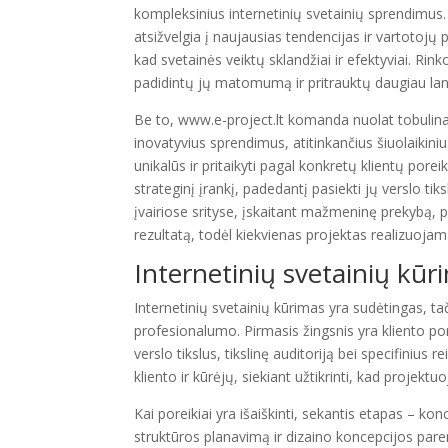
kompleksinius internetinių svetainių sprendimus. 
atsižvelgia į naujausias tendencijas ir vartotoj
kad svetainės veiktų sklandžiai ir efektyviai. R
padidintų jų matomumą ir pritrauktų daugiau lan
Be to, www.e-project.lt komanda nuolat tobulina
inovatyvius sprendimus, atitinkančius šiuolaikiniu
unikalūs ir pritaikyti pagal konkretų klientų poreik
strateginį įrankį, padedantį pasiekti jų verslo ti
įvairiose srityse, įskaitant mažmeninę prekybą, 
rezultatą, todėl kiekvienas projektas realizuojamas
Internetinių svetainių kū
Internetinių svetainių kūrimas yra sudėtingas, ta
profesionalumo. Pirmasis žingsnis yra kliento por
verslo tikslus, tikslinę auditoriją bei specifiniu
kliento ir kūrėjų, siekiant užtikrinti, kad projektu
Kai poreikiai yra išaiškinti, sekantis etapas – 
struktūros planavimą ir dizaino koncepcijos pare