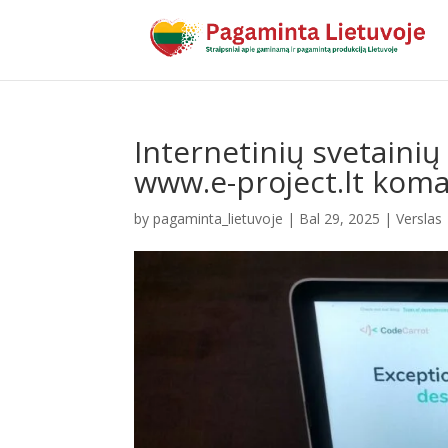
Internetinių svetaini
www.e-project.lt kom
by
pagaminta_lietuvoje
|
Bal 29, 2025
|
Verslas