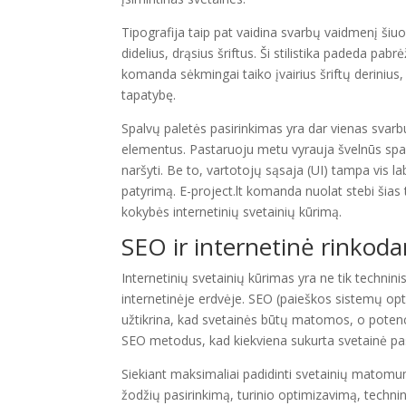
Tipografija taip pat vaidina svarbų vaidmenį šiu
didelius, drąsius šriftus. Ši stilistika padeda pabr
komanda sėkmingai taiko įvairius šriftų derinius, 
tapatybę.
Spalvų paletės pasirinkimas yra dar vienas svarbus
elementus. Pastaruoju metu vyrauja švelnūs spalv
naršyti. Be to, vartotojų sąsaja (UI) tampa vis lab
patyrimą. E-project.lt komanda nuolat stebi šias 
kokybės internetinių svetainių kūrimą.
SEO ir internetinė rinkoda
Internetinių svetainių kūrimas yra ne tik technin
internetinėje erdvėje. SEO (paieškos sistemų opti
užtikrina, kad svetainės būtų matomos, o potenci
SEO metodus, kad kiekviena sukurta svetainė pas
Siekiant maksimaliai padidinti svetainių matomum
žodžių pasirinkimą, turinio optimizavimą, technin