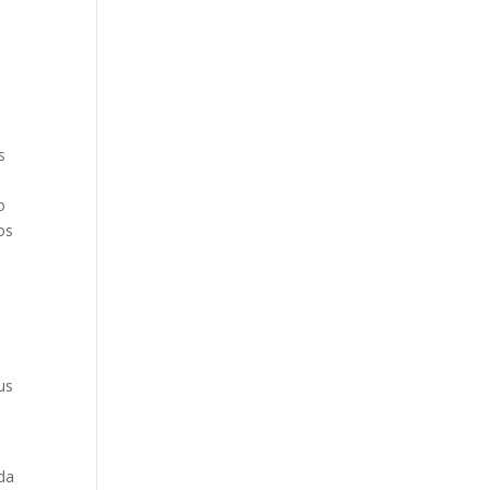
s
i
o
os
us
eda