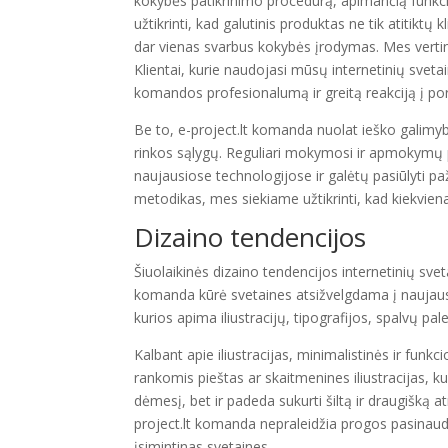
kokybės patikrinimo procedūrą, apimančią funk
užtikrinti, kad galutinis produktas ne tik atitiktų 
dar vienas svarbus kokybės įrodymas. Mes vertina
Klientai, kurie naudojasi mūsų internetinių sve
komandos profesionalumą ir greitą reakciją į por
Be to, e-project.lt komanda nuolat ieško galimybių
rinkos sąlygų. Reguliari mokymosi ir apmokymų 
naujausiose technologijose ir galėtų pasiūlyti 
metodikas, mes siekiame užtikrinti, kad kiekvien
Dizaino tendencijos
Šiuolaikinės dizaino tendencijos internetinių sve
komanda kūrė svetaines atsižvelgdama į naujausi
kurios apima iliustracijų, tipografijos, spalvų pal
Kalbant apie iliustracijas, minimalistinės ir funk
rankomis pieštas ar skaitmenines iliustracijas, k
dėmesį, bet ir padeda sukurti šiltą ir draugišką 
project.lt komanda nepraleidžia progos pasinaudo
įsimintinas svetaines.