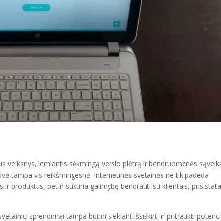
us veiksnys, lemiantis sėkmingą verslo plėtrą ir bendruomenės sąveik
erdvė tampa vis reikšmingesnė. Internetinės svetainės ne tik padeda
ir produktus, bet ir sukuria galimybę bendrauti su klientais, prisistat
etainių sprendimai tampa būtini siekiant išsiskirti ir pritraukti potenci