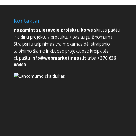
Kontaktai
Pagaminta Lietuvoje projektų korys
skirtas padėti
ir didinti projektų / produktų / paslaugų žinomumą.
Straipsnių talpinimas yra mokamas dėl straipsnio
talpinimo šiame ir kituose projektuose kreipkitės
el. paštu
info@webmarketingas.lt
arba
+370 636
88400