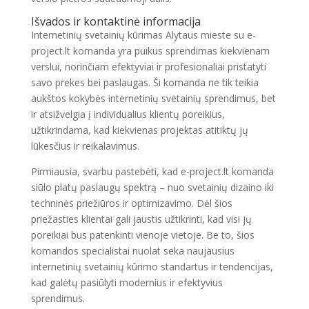
Išvados ir kontaktinė informacija
Internetinių svetainių kūrimas Alytaus mieste su e-
project.lt komanda yra puikus sprendimas kiekvienam
verslui, norinčiam efektyviai ir profesionaliai pristatyti
savo prekes bei paslaugas. Ši komanda ne tik teikia
aukštos kokybės internetinių svetainių sprendimus, bet
ir atsižvelgia į individualius klientų poreikius,
užtikrindama, kad kiekvienas projektas atitiktų jų
lūkesčius ir reikalavimus.
Pirmiausia, svarbu pastebėti, kad e-project.lt komanda
siūlo platų paslaugų spektrą – nuo svetainių dizaino iki
techninės priežiūros ir optimizavimo. Dėl šios
priežasties klientai gali jaustis užtikrinti, kad visi jų
poreikiai bus patenkinti vienoje vietoje. Be to, šios
komandos specialistai nuolat seka naujausius
internetinių svetainių kūrimo standartus ir tendencijas,
kad galėtų pasiūlyti modernius ir efektyvius
sprendimus.