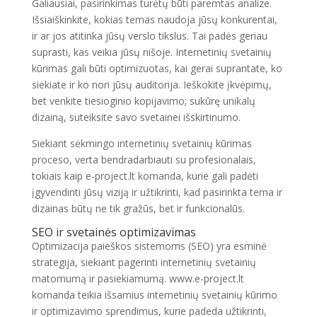
Galiausiai, pasirinkimas turėtų būti paremtas analize.
Išsiaiškinkite, kokias temas naudoja jūsų konkurentai,
ir ar jos atitinka jūsų verslo tikslus. Tai padės geriau
suprasti, kas veikia jūsų nišoje. Internetinių svetainių
kūrimas gali būti optimizuotas, kai gerai suprantate, ko
siekiate ir ko nori jūsų auditorija. Ieškokite įkvėpimų,
bet venkite tiesioginio kopijavimo; sukūrę unikalų
dizainą, suteiksite savo svetainei išskirtinumo.
Siekiant sėkmingo internetinių svetainių kūrimas
proceso, verta bendradarbiauti su profesionalais,
tokiais kaip e-project.lt komanda, kurie gali padėti
įgyvendinti jūsų viziją ir užtikrinti, kad pasirinkta tema ir
dizainas būtų ne tik gražūs, bet ir funkcionalūs.
SEO ir svetainės optimizavimas
Optimizacija paieškos sistemoms (SEO) yra esminė
strategija, siekiant pagerinti internetinių svetainių
matomumą ir pasiekiamumą. www.e-project.lt
komanda teikia išsamius internetinių svetainių kūrimo
ir optimizavimo sprendimus, kurie padeda užtikrinti,