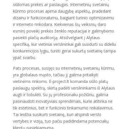
siūlomas prekes ar paslaugas. Internetinių svetainių
kūrimo procesas apima daugybę aspektų, pradedant
dizainu ir funkcionalumu, baigiant turinio optimizavimu
ir interneto rinkodara. Kiekvienas šių veiksnių daro
esminį poveikį prekės ženklo reputacijai ir galimybėms
pasiekti plačią auditoriją. Atsižvelgiant į Alytaus
specifiką, kur vietiniai verslininkai gali susidurti su dideliu
konkurencijos lygiu, turėti gerai sukurtą svetainę tampa
ypač svarbu.
Pats procesas, susijęs su internetinių svetainių kūrimu,
yra globalaus mąsto, tačiau jį galima pritaikyti
vietinėms rinkoms. E-project.lt komanda siūlo platų
paslaugų spektrą, skirtą padėti verslininkams iš Alytaus
augti ir tobulėti. Su jų profesionaliu požiūriu, galima
pasinaudoti inovatyviais sprendimais, kurie atitinka ne
tik estetinius, bet ir funkcinio tinkamumo reikalavimus.
Tai leidžia susikurti svetainę, kuri atspindi verslo
vertybes ir viziją, tuo pačiu padidindama potencialių
klientų pasiekiamumą.