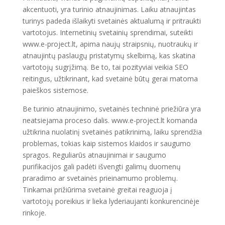
akcentuoti, yra turinio atnaujinimas. Laiku atnaujintas
turinys padeda išlaikyti svetainės aktualumą ir pritraukti
vartotojus. Internetinių svetainių sprendimai, suteikti
www.e-project.lt, apima naujų straipsnių, nuotraukų ir
atnaujintų paslaugų pristatymų skelbimą, kas skatina
vartotojų sugrįžimą. Be to, tai pozityviai veikia SEO
reitingus, užtikrinant, kad svetainė būtų gerai matoma
paieškos sistemose.
Be turinio atnaujinimo, svetainės techninė priežiūra yra
neatsiejama proceso dalis. www.e-project.lt komanda
užtikrina nuolatinį svetainės patikrinimą, laiku sprendžia
problemas, tokias kaip sistemos klaidos ir saugumo
spragos. Reguliarūs atnaujinimai ir saugumo
purifikacijos gali padėti išvengti galimų duomenų
praradimo ar svetainės prieinamumo problemų.
Tinkamai prižiūrima svetainė greitai reaguoja į
vartotojų poreikius ir lieka lyderiaujanti konkurencinėje
rinkoje.