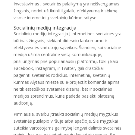
Investavimas į svetainės palaikymą yra neišvengiamas
žingsnis, norint užtikrinti ilgalaikį efektyvumą ir sėkmę
visose internetinių svetainių kūrimo srityse.
Socialinių medijų integracija
Socialinių medijų integracija į internetines svetaines yra
būtinas žingsnis, siekiant didesnio lankomumo ir
efektyvesnės vartotojų sąveikos. Šiandien, kai socialinė
medija užima centralinę vietą komunikacijoje,
prisijungimas prie populiariausių platformų, tokių kaip
Facebook, Instagram, ir Twitter, gali drastiškai
pagerinti svetainės rodiklius. Internetinių svetainių
kūrimas Alytaus mieste su e-project.lt komanda apima
ne tik estetiškos svetainės dizainą, bet ir socialinės
medijos sprendimus, kurie padeda pasiekti platesnę
auditoriją.
Pirmiausia, svarbu įtraukti socialinių medijų mygtukus
svetainės puslapio viršuje arba apačioje. Šie mygtukai
suteikia vartotojams galimybę lengvai dalintis svetainės
turiniu, kas gali paskatinti naujų lankytojų srautą. Be