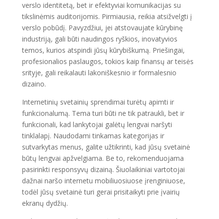
verslo identitetą, bet ir efektyviai komunikacijas su
tikslinėmis auditorijomis. Pirmiausia, reikia atsižvelgti į
verslo pobūdį. Pavyzdžiui, jei atstovaujate kūrybinę
industriją, gali būti naudingos ryškios, inovatyvios
temos, kurios atspindi jūsų kūrybiškumą. Priešingai,
profesionalios paslaugos, tokios kaip finansų ar teisės
srityje, gali reikalauti lakoniškesnio ir formalesnio
dizaino.
Internetinių svetainių sprendimai turėtų apimti ir
funkcionalumą. Tema turi būti ne tik patraukli, bet ir
funkcionali, kad lankytojai galėtų lengvai naršyti
tinklalapį. Naudodami tinkamas kategorijas ir
sutvarkytas menus, galite užtikrinti, kad jūsų svetainė
būtų lengvai apžvelgiama. Be to, rekomenduojama
pasirinkti responsyvų dizainą. Šiuolaikiniai vartotojai
dažnai naršo internetu mobiliuosiuose įrenginiuose,
todėl jūsų svetainė turi gerai prisitaikyti prie įvairių
ekranų dydžių.