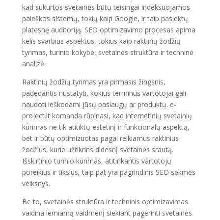
kad sukurtos svetainės būtų teisingai indeksuojamos
paieškos sistemų, tokių kaip Google, ir taip pasiektų
platesnę auditoriją. SEO optimizavimo procesas apima
kelis svarbius aspektus, tokius kaip raktinių žodžių
tyrimas, turinio kokybė, svetainės struktūra ir techninė
analizė.
Raktinių žodžių tyrimas yra pirmasis žingsnis,
padedantis nustatyti, kokius terminus vartotojai gali
naudoti ieškodami jūsų paslaugų ar produktų. e-
project.lt komanda rūpinasi, kad internetinių svetainių
kūrimas ne tik atitiktų estetinį ir funkcionalų aspektą,
bet ir būtų optimizuotas pagal reikiamus raktinius
žodžius, kurie užtikrins didesnį svetainės srautą.
Išskirtinio turinio kūrimas, atitinkantis vartotojų
poreikius ir tikslus, taip pat yra pagrindinis SEO sėkmės
veiksnys.
Be to, svetainės struktūra ir techninis optimizavimas
vaidina lemiamą vaidmenį siekiant pagerinti svetainės