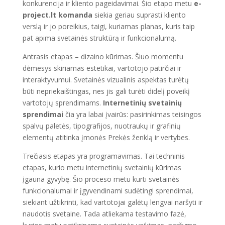
konkurencija ir kliento pageidavimai. Šio etapo metu
e-
project.lt komanda
siekia geriau suprasti kliento
verslą ir jo poreikius, taigi, kuriamas planas, kuris taip
pat apima svetainės struktūrą ir funkcionalumą.
Antrasis etapas – dizaino kūrimas. Šiuo momentu
dėmesys skiriamas estetikai, vartotojo patirčiai ir
interaktyvumui. Svetainės vizualinis aspektas turėtų
būti nepriekaištingas, nes jis gali turėti didelį poveikį
vartotojų sprendimams.
Internetinių svetainių
sprendimai
čia yra labai įvairūs: pasirinkimas teisingos
spalvų paletės, tipografijos, nuotraukų ir grafinių
elementų atitinka įmonės Prekės ženklą ir vertybes.
Trečiasis etapas yra programavimas. Tai techninis
etapas, kurio metu internetinių svetainių kūrimas
įgauna gyvybę. Šio proceso metu kurti svetainės
funkcionalumai ir įgyvendinami sudėtingi sprendimai,
siekiant užtikrinti, kad vartotojai galėtų lengvai naršyti ir
naudotis svetaine. Tada atliekama testavimo fazė,