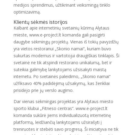
medijos sprendimus, užtikrinant veiksmingą tinklo
optimizavimą.
Klientų sėkmės istorijos
Kalbant apie internetinių svetainių kūrimą Alytaus
mieste, www.e-project.lt komanda gali pasigirti
daugybe sėkmingų projektų. Vienas iš tokių pavyzdžių
yra vietos restoranui „Skonio namai“, kuriam buvo
sukurtas modernus ir vartotojui draugiškas tinklapis. Ši
svetainė ne tik atspindi restorano unikalumą, bet ir
suteikia galimybę lankytojams užsisakyti maistą
internetu. Po svetainės paleidimo, „Skonio namai“
užfiksavo 40% padidėjimą užsakymų, kas ženkliai
prisidėjo prie jų verslo augimo.
Dar vienas sėkmingas projektas yra Alytaus miesto
sporto klubui „Fitneso centras“. www.e-project.lt
komanda sukūrė jiems individualizuotą internetinę
platformą, leidžiančią lankytojams užsirašyti į
treniruotes ir stebėti savo progresą. Ši iniciatyva ne tik