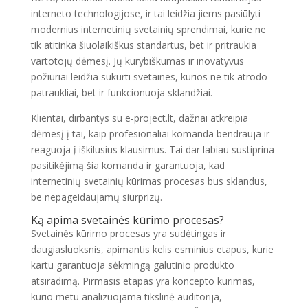
interneto technologijose, ir tai leidžia jiems pasiūlyti
modernius internetinių svetainių sprendimai, kurie ne
tik atitinka šiuolaikiškus standartus, bet ir pritraukia
vartotojų dėmesį. Jų kūrybiškumas ir inovatyvūs
požiūriai leidžia sukurti svetaines, kurios ne tik atrodo
patraukliai, bet ir funkcionuoja sklandžiai.
Klientai, dirbantys su e-project.lt, dažnai atkreipia
dėmesį į tai, kaip profesionaliai komanda bendrauja ir
reaguoja į iškilusius klausimus. Tai dar labiau sustiprina
pasitikėjimą šia komanda ir garantuoja, kad
internetinių svetainių kūrimas procesas bus sklandus,
be nepageidaujamų siurprizų.
Ką apima svetainės kūrimo procesas?
Svetainės kūrimo procesas yra sudėtingas ir
daugiasluoksnis, apimantis kelis esminius etapus, kurie
kartu garantuoja sėkmingą galutinio produkto
atsiradimą. Pirmasis etapas yra koncepto kūrimas,
kurio metu analizuojama tikslinė auditorija,