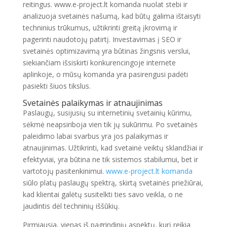
reitingus. www.e-project.lt komanda nuolat stebi ir
analizuoja svetainės našumą, kad būtų galima ištaisyti
techninius trūkumus, užtikrinti greitą įkrovimą ir
pagerinti naudotojų patirtį. Investavimas į SEO ir
svetainės optimizavimą yra būtinas žingsnis verslui,
siekiančiam išsiskirti konkurencingoje internete
aplinkoje, o mūsų komanda yra pasirengusi padėti
pasiekti šiuos tikslus.
Svetainės palaikymas ir atnaujinimas
Paslaugų, susijusių su internetinių svetainių kūrimu,
sėkmė neapsiriboja vien tik jų sukūrimu. Po svetainės
paleidimo labai svarbus yra jos palaikymas ir
atnaujinimas. Užtikrinti, kad svetainė veiktų sklandžiai ir
efektyviai, yra būtina ne tik sistemos stabilumui, bet ir
vartotojų pasitenkinimui.
www.e-project.lt komanda
siūlo platų paslaugų spektrą, skirtą svetainės priežiūrai,
kad klientai galėtų susitelkti ties savo veikla, o ne
jaudintis dėl techninių iššūkių.
Pirmiausia, vienas iš pagrindinių aspektų, kurį reikia