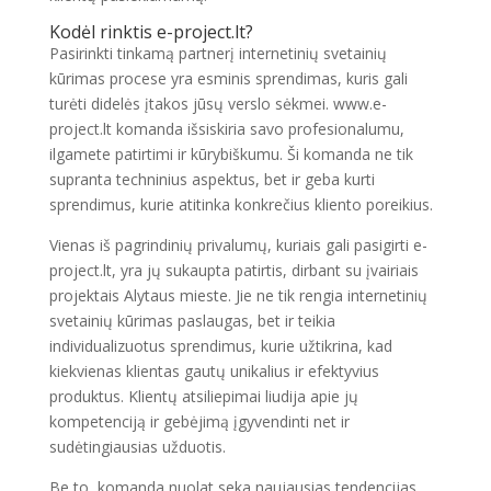
Kodėl rinktis
e-project.lt
?
Pasirinkti tinkamą partnerį internetinių svetainių
kūrimas procese yra esminis sprendimas, kuris gali
turėti didelės įtakos jūsų verslo sėkmei. www.e-
project.lt komanda išsiskiria savo profesionalumu,
ilgamete patirtimi ir kūrybiškumu. Ši komanda ne tik
supranta techninius aspektus, bet ir geba kurti
sprendimus, kurie atitinka konkrečius kliento poreikius.
Vienas iš pagrindinių privalumų, kuriais gali pasigirti e-
project.lt, yra jų sukaupta patirtis, dirbant su įvairiais
projektais Alytaus mieste. Jie ne tik rengia internetinių
svetainių kūrimas paslaugas, bet ir teikia
individualizuotus sprendimus, kurie užtikrina, kad
kiekvienas klientas gautų unikalius ir efektyvius
produktus. Klientų atsiliepimai liudija apie jų
kompetenciją ir gebėjimą įgyvendinti net ir
sudėtingiausias užduotis.
Be to, komanda nuolat seka naujausias tendencijas