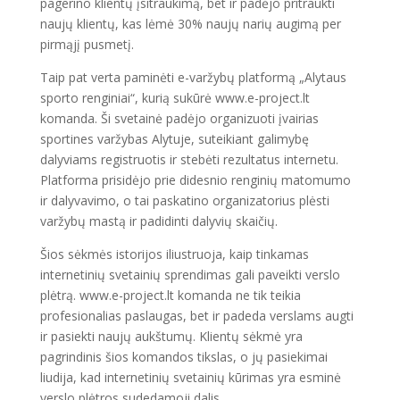
pagerino klientų įsitraukimą, bet ir padėjo pritraukti
naujų klientų, kas lėmė 30% naujų narių augimą per
pirmąjį pusmetį.
Taip pat verta paminėti e-varžybų platformą „Alytaus
sporto renginiai“, kurią sukūrė www.e-project.lt
komanda. Ši svetainė padėjo organizuoti įvairias
sportines varžybas Alytuje, suteikiant galimybę
dalyviams registruotis ir stebėti rezultatus internetu.
Platforma prisidėjo prie didesnio renginių matomumo
ir dalyvavimo, o tai paskatino organizatorius plėsti
varžybų mastą ir padidinti dalyvių skaičių.
Šios sėkmės istorijos iliustruoja, kaip tinkamas
internetinių svetainių sprendimas gali paveikti verslo
plėtrą. www.e-project.lt komanda ne tik teikia
profesionalias paslaugas, bet ir padeda verslams augti
ir pasiekti naujų aukštumų. Klientų sėkmė yra
pagrindinis šios komandos tikslas, o jų pasiekimai
liudija, kad internetinių svetainių kūrimas yra esminė
verslo plėtros sudedamoji dalis.