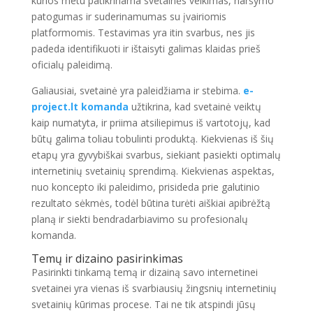
kurios metu patikrinama svetainės veikimas, naršymo
patogumas ir suderinamumas su įvairiomis
platformomis. Testavimas yra itin svarbus, nes jis
padeda identifikuoti ir ištaisyti galimas klaidas prieš
oficialų paleidimą.
Galiausiai, svetainė yra paleidžiama ir stebima.
e-
project.lt komanda
užtikrina, kad svetainė veiktų
kaip numatyta, ir priima atsiliepimus iš vartotojų, kad
būtų galima toliau tobulinti produktą. Kiekvienas iš šių
etapų yra gyvybiškai svarbus, siekiant pasiekti optimalų
internetinių svetainių sprendimą. Kiekvienas aspektas,
nuo koncepto iki paleidimo, prisideda prie galutinio
rezultato sėkmės, todėl būtina turėti aiškiai apibrėžtą
planą ir siekti bendradarbiavimo su profesionalų
komanda.
Temų ir dizaino pasirinkimas
Pasirinkti tinkamą temą ir dizainą savo internetinei
svetainei yra vienas iš svarbiausių žingsnių internetinių
svetainių kūrimas procese. Tai ne tik atspindi jūsų