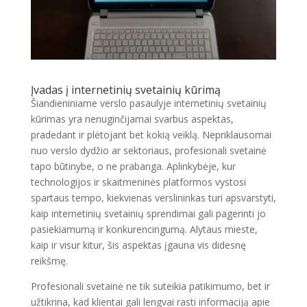
Įvadas į internetinių svetainių kūrimą
Šiandieniniame verslo pasaulyje internetinių svetainių
kūrimas yra nenuginčijamai svarbus aspektas,
pradedant ir plėtojant bet kokią veiklą. Nepriklausomai
nuo verslo dydžio ar sektoriaus, profesionali svetainė
tapo būtinybe, o ne prabanga. Aplinkybėje, kur
technologijos ir skaitmeninės platformos vystosi
spartaus tempo, kiekvienas verslininkas turi apsvarstyti,
kaip internetinių svetainių sprendimai gali pagerinti jo
pasiekiamumą ir konkurencingumą. Alytaus mieste,
kaip ir visur kitur, šis aspektas įgauna vis didesnę
reikšmę.
Profesionali svetainė ne tik suteikia patikimumo, bet ir
užtikrina, kad klientai gali lengvai rasti informaciją apie