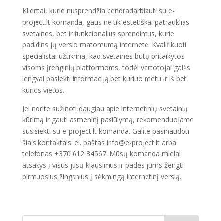
Klientai, kurie nusprendžia bendradarbiauti su e-
project.lt komanda, gaus ne tik estetiškai patrauklias
svetaines, bet ir funkcionalius sprendimus, kurie
padidins jų verslo matomumą internete. Kvalifikuoti
specialistai užtikrina, kad svetainės būtų pritaikytos
visoms įrenginių platformoms, todėl vartotojai galės
lengvai pasiekti informaciją bet kuriuo metu ir iš bet
kurios vietos.
Jei norite sužinoti daugiau apie internetinių svetainių
kūrimą ir gauti asmeninį pasiūlymą, rekomenduojame
susisiekti su e-project.lt komanda. Galite pasinaudoti
šiais kontaktais: el. paštas info@e-project.lt arba
telefonas +370 612 34567. Mūsų komanda mielai
atsakys į visus jūsų klausimus ir padės jums žengti
pirmuosius žingsnius į sėkmingą internetinį verslą.