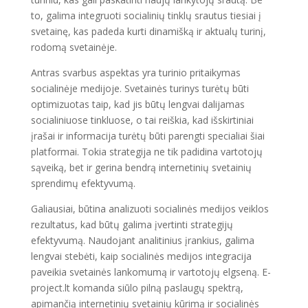
to, galima integruoti socialinių tinklų srautus tiesiai į
svetainę, kas padeda kurti dinamišką ir aktualų turinį,
rodomą svetainėje.
Antras svarbus aspektas yra turinio pritaikymas
socialinėje medijoje. Svetainės turinys turėtų būti
optimizuotas taip, kad jis būtų lengvai dalijamas
socialiniuose tinkluose, o tai reiškia, kad išskirtiniai
įrašai ir informacija turėtų būti parengti specialiai šiai
platformai. Tokia strategija ne tik padidina vartotojų
sąveiką, bet ir gerina bendrą internetinių svetainių
sprendimų efektyvumą.
Galiausiai, būtina analizuoti socialinės medijos veiklos
rezultatus, kad būtų galima įvertinti strategijų
efektyvumą. Naudojant analitinius įrankius, galima
lengvai stebėti, kaip socialinės medijos integracija
paveikia svetainės lankomumą ir vartotojų elgseną. E-
project.lt komanda siūlo pilną paslaugų spektrą,
apimančią internetinių svetainių kūrimą ir socialinės