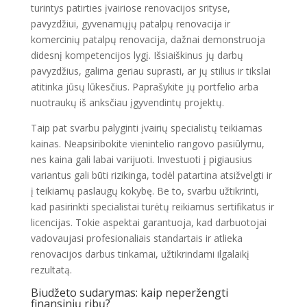
turintys patirties įvairiose renovacijos srityse,
pavyzdžiui, gyvenamųjų patalpų renovacija ir
komercinių patalpų renovacija, dažnai demonstruoja
didesnį kompetencijos lygį. Išsiaiškinus jų darbų
pavyzdžius, galima geriau suprasti, ar jų stilius ir tikslai
atitinka jūsų lūkesčius. Paprašykite jų portfelio arba
nuotraukų iš anksčiau įgyvendintų projektų.
Taip pat svarbu palyginti įvairių specialistų teikiamas
kainas. Neapsiribokite vienintelio rangovo pasiūlymu,
nes kaina gali labai varijuoti. Investuoti į pigiausius
variantus gali būti rizikinga, todėl patartina atsižvelgti ir
į teikiamų paslaugų kokybę. Be to, svarbu užtikrinti,
kad pasirinkti specialistai turėtų reikiamus sertifikatus ir
licencijas. Tokie aspektai garantuoja, kad darbuotojai
vadovaujasi profesionaliais standartais ir atlieka
renovacijos darbus tinkamai, užtikrindami ilgalaikį
rezultatą.
Biudžeto sudarymas: kaip neperžengti
finansinių ribų?