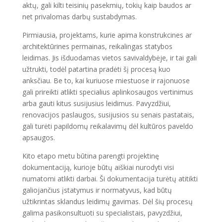
aktų, gali kilti teisinių pasekmių, tokių kaip baudos ar
net privalomas darbų sustabdymas.
Pirmiausia, projektams, kurie apima konstrukcines ar
architektūrines permainas, reikalingas statybos
leidimas. Jis išduodamas vietos savivaldybėje, ir tai gali
užtrukti, todėl patartina pradėti šį procesą kuo
anksčiau. Be to, kai kuriuose miestuose ir rajonuose
gali prireikti atlikti specialius aplinkosaugos vertinimus
arba gauti kitus susijusius leidimus. Pavyzdžiui,
renovacijos paslaugos, susijusios su senais pastatais,
gali turėti papildomų reikalavimų dėl kultūros paveldo
apsaugos.
Kito etapo metu būtina parengti projektinę
dokumentaciją, kurioje būtų aiškiai nurodyti visi
numatomi atlikti darbai. Ši dokumentacija turėtų atitikti
galiojančius įstatymus ir normatyvus, kad būtų
užtikrintas sklandus leidimų gavimas. Dėl šių procesų
galima pasikonsultuoti su specialistais, pavyzdžiui,