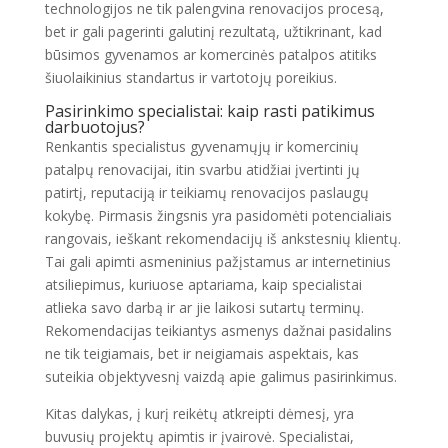
technologijos ne tik palengvina renovacijos procesą,
bet ir gali pagerinti galutinį rezultatą, užtikrinant, kad
būsimos gyvenamos ar komercinės patalpos atitiks
šiuolaikinius standartus ir vartotojų poreikius.
Pasirinkimo specialistai: kaip rasti patikimus
darbuotojus?
Renkantis specialistus gyvenamųjų ir komercinių
patalpų renovacijai, itin svarbu atidžiai įvertinti jų
patirtį, reputaciją ir teikiamų renovacijos paslaugų
kokybę. Pirmasis žingsnis yra pasidomėti potencialiais
rangovais, ieškant rekomendacijų iš ankstesnių klientų.
Tai gali apimti asmeninius pažįstamus ar internetinius
atsiliepimus, kuriuose aptariama, kaip specialistai
atlieka savo darbą ir ar jie laikosi sutartų terminų.
Rekomendacijas teikiantys asmenys dažnai pasidalins
ne tik teigiamais, bet ir neigiamais aspektais, kas
suteikia objektyvesnį vaizdą apie galimus pasirinkimus.
Kitas dalykas, į kurį reikėtų atkreipti dėmesį, yra
buvusių projektų apimtis ir įvairovė. Specialistai,