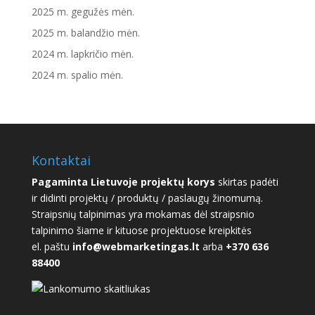
2025 m. gegužės mėn.
2025 m. balandžio mėn.
2024 m. lapkričio mėn.
2024 m. spalio mėn.
Kontaktai
Pagaminta Lietuvoje projektų korys
skirtas padėti
ir didinti projektų / produktų / paslaugų žinomumą.
Straipsnių talpinimas yra mokamas dėl straipsnio
talpinimo šiame ir kituose projektuose kreipkitės
el. paštu
info@webmarketingas.lt
arba
+370 636
88400