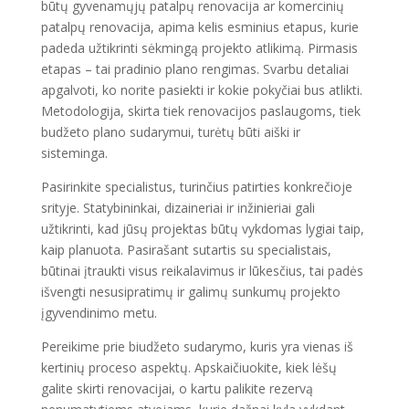
būtų gyvenamųjų patalpų renovacija ar komercinių
patalpų renovacija, apima kelis esminius etapus, kurie
padeda užtikrinti sėkmingą projekto atlikimą. Pirmasis
etapas – tai pradinio plano rengimas. Svarbu detaliai
apgalvoti, ko norite pasiekti ir kokie pokyčiai bus atlikti.
Metodologija, skirta tiek renovacijos paslaugoms, tiek
budžeto plano sudarymui, turėtų būti aiški ir
sisteminga.
Pasirinkite specialistus, turinčius patirties konkrečioje
srityje. Statybininkai, dizaineriai ir inžinieriai gali
užtikrinti, kad jūsų projektas būtų vykdomas lygiai taip,
kaip planuota. Pasirašant sutartis su specialistais,
būtinai įtraukti visus reikalavimus ir lūkesčius, tai padės
išvengti nesusipratimų ir galimų sunkumų projekto
įgyvendinimo metu.
Pereikime prie biudžeto sudarymo, kuris yra vienas iš
kertinių proceso aspektų. Apskaičiuokite, kiek lėšų
galite skirti renovacijai, o kartu palikite rezervą