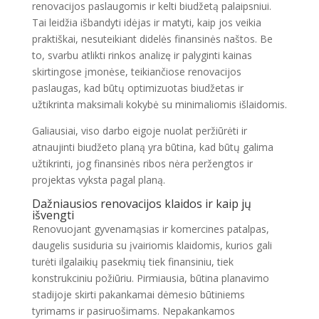
renovacijos paslaugomis ir kelti biudžetą palaipsniui.
Tai leidžia išbandyti idėjas ir matyti, kaip jos veikia
praktiškai, nesuteikiant didelės finansinės naštos. Be
to, svarbu atlikti rinkos analizę ir palyginti kainas
skirtingose įmonėse, teikiančiose renovacijos
paslaugas, kad būtų optimizuotas biudžetas ir
užtikrinta maksimali kokybė su minimaliomis išlaidomis.
Galiausiai, viso darbo eigoje nuolat peržiūrėti ir
atnaujinti biudžeto planą yra būtina, kad būtų galima
užtikrinti, jog finansinės ribos nėra peržengtos ir
projektas vyksta pagal planą.
Dažniausios renovacijos klaidos ir kaip jų
išvengti
Renovuojant gyvenamąsias ir komercines patalpas,
daugelis susiduria su įvairiomis klaidomis, kurios gali
turėti ilgalaikių pasekmių tiek finansiniu, tiek
konstrukciniu požiūriu. Pirmiausia, būtina planavimo
stadijoje skirti pakankamai dėmesio būtiniems
tyrimams ir pasiruošimams. Nepakankamos