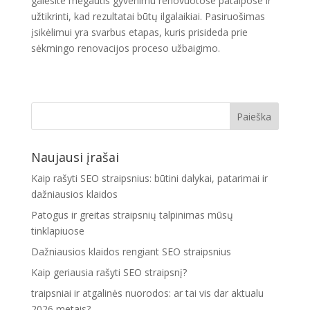
galėsite mėgautis gyvenimu renovuotose patalpose ir
užtikrinti, kad rezultatai būtų ilgalaikiai. Pasiruošimas
įsikėlimui yra svarbus etapas, kuris prisideda prie
sėkmingo renovacijos proceso užbaigimo.
Naujausi įrašai
Kaip rašyti SEO straipsnius: būtini dalykai, patarimai ir
dažniausios klaidos
Patogus ir greitas straipsnių talpinimas mūsų
tinklapiuose
Dažniausios klaidos rengiant SEO straipsnius
Kaip geriausia rašyti SEO straipsnį?
traipsniai ir atgalinės nuorodos: ar tai vis dar aktualu
2026 metais?