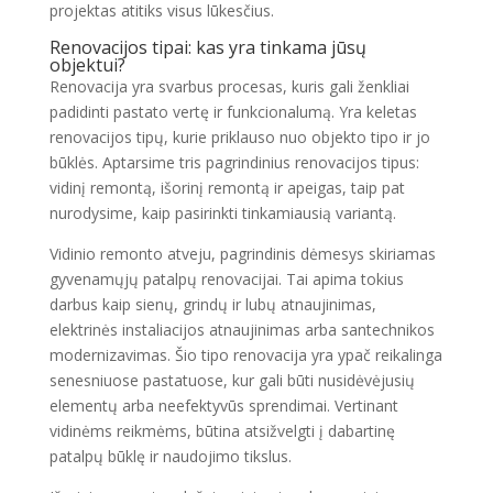
projektas atitiks visus lūkesčius.
Renovacijos tipai: kas yra tinkama jūsų
objektui?
Renovacija yra svarbus procesas, kuris gali ženkliai
padidinti pastato vertę ir funkcionalumą. Yra keletas
renovacijos tipų, kurie priklauso nuo objekto tipo ir jo
būklės. Aptarsime tris pagrindinius renovacijos tipus:
vidinį remontą, išorinį remontą ir apeigas, taip pat
nurodysime, kaip pasirinkti tinkamiausią variantą.
Vidinio remonto atveju, pagrindinis dėmesys skiriamas
gyvenamųjų patalpų renovacijai. Tai apima tokius
darbus kaip sienų, grindų ir lubų atnaujinimas,
elektrinės instaliacijos atnaujinimas arba santechnikos
modernizavimas. Šio tipo renovacija yra ypač reikalinga
senesniuose pastatuose, kur gali būti nusidėvėjusių
elementų arba neefektyvūs sprendimai. Vertinant
vidinėms reikmėms, būtina atsižvelgti į dabartinę
patalpų būklę ir naudojimo tikslus.