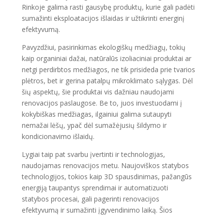
Rinkoje galima rasti gausybę produktų, kurie gali padėti
sumažinti eksploatacijos išlaidas ir užtikrinti energinį
efektyvumą.
Pavyzdžiui, pasirinkimas ekologiškų medžiagų, tokių
kaip organiniai dažai, natūralūs izoliaciniai produktai ar
netgi perdirbtos medžiagos, ne tik prisideda prie tvarios
plėtros, bet ir gerina patalpų mikroklimato sąlygas. Dėl
šių aspektų, šie produktai vis dažniau naudojami
renovacijos paslaugose. Be to, juos investuodami į
kokybiškas medžiagas, ilgainiui galima sutaupyti
nemažai lėšų, ypač dėl sumažėjusių šildymo ir
kondicionavimo išlaidų.
Lygiai taip pat svarbu įvertinti ir technologijas,
naudojamas renovacijos metu. Naujoviškos statybos
technologijos, tokios kaip 3D spausdinimas, pažangūs
energiją taupantys sprendimai ir automatizuoti
statybos procesai, gali pagerinti renovacijos
efektyvumą ir sumažinti įgyvendinimo laiką. Šios