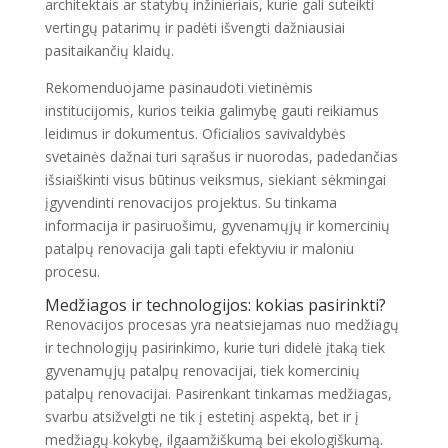
architektais ar statybų inžinieriais, kurie gali suteikti
vertingų patarimų ir padėti išvengti dažniausiai
pasitaikančių klaidų.
Rekomenduojame pasinaudoti vietinėmis
institucijomis, kurios teikia galimybę gauti reikiamus
leidimus ir dokumentus. Oficialios savivaldybės
svetainės dažnai turi sąrašus ir nuorodas, padedančias
išsiaiškinti visus būtinus veiksmus, siekiant sėkmingai
įgyvendinti renovacijos projektus. Su tinkama
informacija ir pasiruošimu, gyvenamųjų ir komercinių
patalpų renovacija gali tapti efektyviu ir maloniu
procesu.
Medžiagos ir technologijos: kokias pasirinkti?
Renovacijos procesas yra neatsiejamas nuo medžiagų
ir technologijų pasirinkimo, kurie turi didelė įtaką tiek
gyvenamųjų patalpų renovacijai, tiek komercinių
patalpų renovacijai. Pasirenkant tinkamas medžiagas,
svarbu atsižvelgti ne tik į estetinį aspektą, bet ir į
medžiagų kokybę, ilgaamžiškumą bei ekologiškumą.