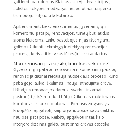
gali lemti papildomas išlaidas ateityje. Investicijos į
aukštos kokybės medžiagas neabejotinai atsiperka
trumpuoju ir ilguoju laikotarpiu.
Apibendrinant, kiekvienas, imantis gyvenamųjų ir
komercinių patalpų renovacijos, turėtų būti atidus
šioms klaidoms. Laiku pastebėjus ir jas išvengiant,
galima užtikrinti sėkmingą ir efektyvų renovacijos
procesą, kuris atitiks visus lūkesčius ir standartus.
Nuo renovacijos iki įsikėlimo: kas sekantis?
Gyvenamųjų patalpų renovacija ir komercinių patalpų
renovacija dažnai reikalauja nuoseklaus proceso, kurio
pabaigoje laukia iškėlimas į naują, atnaujintą erdvę.
Užbaigus renovacijos darbus, svarbu tinkamai
pasiruošti įsikėlimui, kad būtų užtikrintas maksimalus
komfortas ir funkcionalumas. Pirmasis žingsnis yra
kruopščiai apgalvoti, kaip organizuosite savo daiktus
naujose patalpose. Reikėtų apgalvoti ir tai, kaip
interjero dizainas galėtų sustiprinti erdvės estetiką.