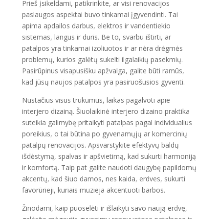
Prieš įsikeldami, patikrinkite, ar visi renovacijos
paslaugos aspektai buvo tinkamai įgyvendinti. Tai
apima apdailos darbus, elektros ir vandentiekio
sistemas, langus ir duris. Be to, svarbu ištirti, ar
patalpos yra tinkamai izoliuotos ir ar nėra drėgmės
problemų, kurios galėtų sukelti ilgalaikių pasekmių.
Pasirūpinus visapusišku apžvalga, galite būti ramūs,
kad jūsų naujos patalpos yra pasiruošusios gyventi.
Nustačius visus trūkumus, laikas pagalvoti apie
interjero dizainą. Šiuolaikinė interjero dizaino praktika
suteikia galimybę pritaikyti patalpas pagal individualius
poreikius, o tai būtina po gyvenamųjų ar komercinių
patalpų renovacijos. Apsvarstykite efektyvų baldų
išdėstymą, spalvas ir apšvietimą, kad sukurti harmoniją
ir komfortą. Taip pat galite naudoti daugybę papildomų
akcentų, kad šiuo damos, nes kaida, erdves, sukurti
favorūrieji, kuriais muzieja akcentuoti barbos.
Žinodami, kaip puoselėti ir išlaikyti savo naują erdvę,