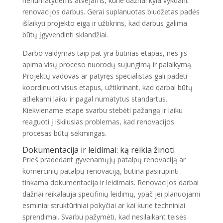
nenumatytiems atvejams, kurie dažnai kyla vykdant
renovacijos darbus. Gerai suplanuotas biudžetas padės
išlaikyti projekto eigą ir užtikrins, kad darbus galima
būtų įgyvendinti sklandžiai.
Darbo valdymas taip pat yra būtinas etapas, nes jis
apima visų proceso nuorodų sujungimą ir palaikymą.
Projektų vadovas ar patyręs specialistas gali padėti
koordinuoti visus etapus, užtikrinant, kad darbai būtų
atliekami laiku ir pagal numatytus standartus.
Kiekviename etape svarbu stebėti pažangą ir laiku
reaguoti į iškilusias problemas, kad renovacijos
procesas būtų sėkmingas.
Dokumentacija ir leidimai: ką reikia žinoti
Prieš pradedant gyvenamųjų patalpų renovaciją ar
komercinių patalpų renovaciją, būtina pasirūpinti
tinkama dokumentacija ir leidimais. Renovacijos darbai
dažnai reikalauja specifinių leidimų, ypač jei planuojami
esminiai struktūriniai pokyčiai ar kai kurie techniniai
sprendimai. Svarbu pažymėti, kad nesilaikant teisės