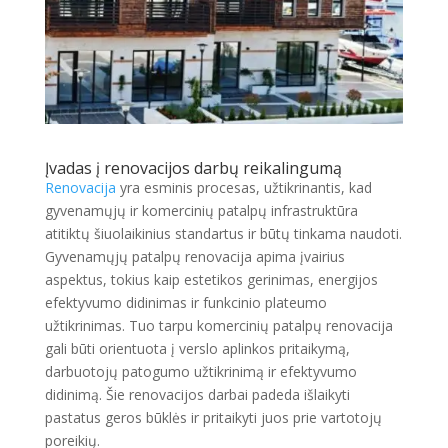
Įvadas į renovacijos darbų reikalingumą
Renovacija
yra esminis procesas, užtikrinantis, kad
gyvenamųjų ir komercinių patalpų infrastruktūra
atitiktų šiuolaikinius standartus ir būtų tinkama naudoti.
Gyvenamųjų patalpų renovacija apima įvairius
aspektus, tokius kaip estetikos gerinimas, energijos
efektyvumo didinimas ir funkcinio plateumo
užtikrinimas. Tuo tarpu komercinių patalpų renovacija
gali būti orientuota į verslo aplinkos pritaikymą,
darbuotojų patogumo užtikrinimą ir efektyvumo
didinimą. Šie renovacijos darbai padeda išlaikyti
pastatus geros būklės ir pritaikyti juos prie vartotojų
poreikių.