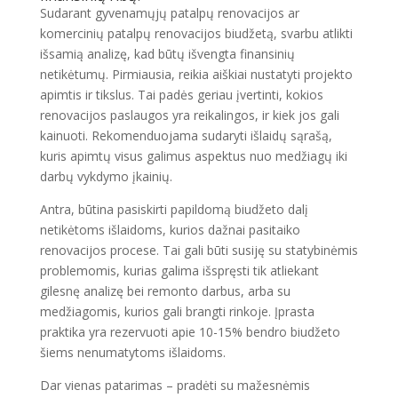
Sudarant gyvenamųjų patalpų renovacijos ar
komercinių patalpų renovacijos biudžetą, svarbu atlikti
išsamią analizę, kad būtų išvengta finansinių
netikėtumų. Pirmiausia, reikia aiškiai nustatyti projekto
apimtis ir tikslus. Tai padės geriau įvertinti, kokios
renovacijos paslaugos yra reikalingos, ir kiek jos gali
kainuoti. Rekomenduojama sudaryti išlaidų sąrašą,
kuris apimtų visus galimus aspektus nuo medžiagų iki
darbų vykdymo įkainių.
Antra, būtina pasiskirti papildomą biudžeto dalį
netikėtoms išlaidoms, kurios dažnai pasitaiko
renovacijos procese. Tai gali būti susiję su statybinėmis
problemomis, kurias galima išspręsti tik atliekant
gilesnę analizę bei remonto darbus, arba su
medžiagomis, kurios gali brangti rinkoje. Įprasta
praktika yra rezervuoti apie 10-15% bendro biudžeto
šiems nenumatytoms išlaidoms.
Dar vienas patarimas – pradėti su mažesnėmis