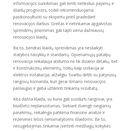
informacijos surinkimas gali lemti netikslius pajamų ir
išlaidų prognozes, todėl rekomenduojama
pasikonsultuoti su ekspertu prieš pradedant
renovacijos darbus. Greitas ir netinkamai apgalvotas
sprendimų priėmimas gali tapti viena dažniausių
renovacijos klaidų.
Be to, bendras klaidų sprendimas yra nesilaikyti
statybos taisyklių ir standartų. Gyvenamųjų patalpų
renovacija reikalauja atidumo ne tik dizaino detalių, bet
ir konstrukcinių elementų, tokių kaip izoliacija ar
elektros instaliacija, atžvilgiu. Svarbu dirbti su patyrusių
rangovų komanda, kuri gerai išmano renovacijos
paslaugas ir geba užtikrinti tinkamą rezultatą.
Kita dažna klaida, su kuria gali susidurti rangovai, yra
biudžeto neplanuotumas. Siekiant išvengti neigiamų
pasekmių, reikalinga patikima finansinė analizė ir
rezervinės lėšos nenumatytoms išlaidoms. Be to,
nesugebėjimas tinkamai įvertinti medžiagų kokybės