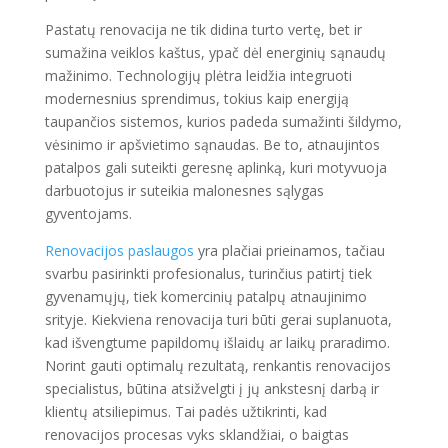
Pastatų renovacija ne tik didina turto vertę, bet ir
sumažina veiklos kaštus, ypač dėl energinių sąnaudų
mažinimo. Technologijų plėtra leidžia integruoti
modernesnius sprendimus, tokius kaip energiją
taupančios sistemos, kurios padeda sumažinti šildymo,
vėsinimo ir apšvietimo sąnaudas. Be to, atnaujintos
patalpos gali suteikti geresnę aplinką, kuri motyvuoja
darbuotojus ir suteikia malonesnes sąlygas
gyventojams.
Renovacijos paslaugos
yra plačiai prieinamos, tačiau
svarbu pasirinkti profesionalus, turinčius patirtį tiek
gyvenamųjų, tiek komercinių patalpų atnaujinimo
srityje. Kiekviena renovacija turi būti gerai suplanuota,
kad išvengtume papildomų išlaidų ar laikų praradimo.
Norint gauti optimalų rezultatą, renkantis renovacijos
specialistus, būtina atsižvelgti į jų ankstesnį darbą ir
klientų atsiliepimus. Tai padės užtikrinti, kad
renovacijos procesas vyks sklandžiai, o baigtas