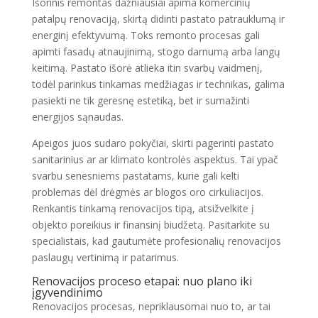
Išorinis remontas dažniausiai apima komercinių
patalpų renovaciją, skirtą didinti pastato patrauklumą ir
energinį efektyvumą. Toks remonto procesas gali
apimti fasadų atnaujinimą, stogo darnumą arba langų
keitimą. Pastato išorė atlieka itin svarbų vaidmenį,
todėl parinkus tinkamas medžiagas ir technikas, galima
pasiekti ne tik geresnę estetiką, bet ir sumažinti
energijos sąnaudas.
Apeigos juos sudaro pokyčiai, skirti pagerinti pastato
sanitarinius ar ar klimato kontrolės aspektus. Tai ypač
svarbu senesniems pastatams, kurie gali kelti
problemas dėl drėgmės ar blogos oro cirkuliacijos.
Renkantis tinkamą renovacijos tipą, atsižvelkite į
objekto poreikius ir finansinį biudžetą. Pasitarkite su
specialistais, kad gautumėte profesionalių renovacijos
paslaugų vertinimą ir patarimus.
Renovacijos proceso etapai: nuo plano iki
įgyvendinimo
Renovacijos procesas, nepriklausomai nuo to, ar tai