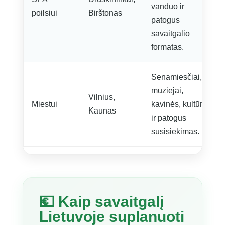
vanduo ir
poilsiui
Birštonas
patogus
savaitgalio
formatas.
Senamiesčiai,
muziejai,
Vilnius,
Miestui
kavinės, kultūra
Kaunas
ir patogus
susisiekimas.
💶 Kaip savaitgalį
Lietuvoje suplanuoti