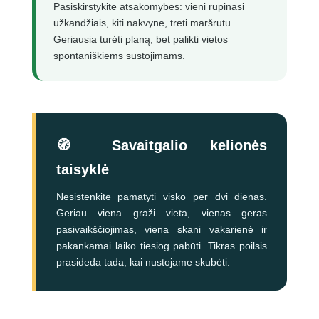
Pasiskirstykite atsakomybes: vieni rūpinasi
užkandžiais, kiti nakvyne, treti maršrutu.
Geriausia turėti planą, bet palikti vietos
spontaniškiems sustojimams.
🧭 Savaitgalio kelionės
taisyklė
Nesistenkite pamatyti visko per dvi dienas.
Geriau viena graži vieta, vienas geras
pasivaikščiojimas, viena skani vakarienė ir
pakankamai laiko tiesiog pabūti. Tikras poilsis
prasideda tada, kai nustojame skubėti.