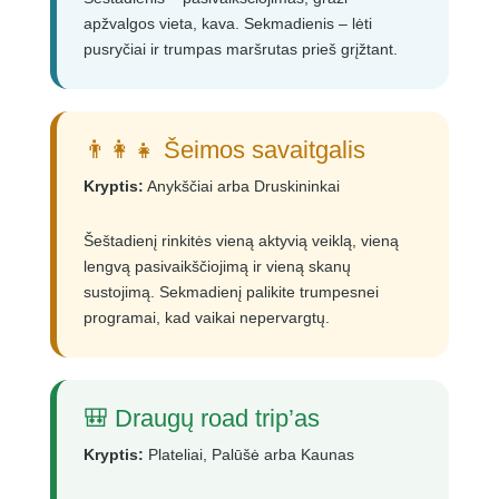
apžvalgos vieta, kava. Sekmadienis – lėti
pusryčiai ir trumpas maršrutas prieš grįžtant.
👨‍👩‍👧 Šeimos savaitgalis
Kryptis:
Anykščiai arba Druskininkai
Šeštadienį rinkitės vieną aktyvią veiklą, vieną
lengvą pasivaikščiojimą ir vieną skanų
sustojimą. Sekmadienį palikite trumpesnei
programai, kad vaikai nepervargtų.
🎒 Draugų road trip’as
Kryptis:
Plateliai, Palūšė arba Kaunas