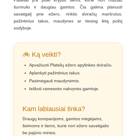
Plateliai yra puiki kryptis tiems, kurie nori mažiau
šurmulio ir daugiau gamtos. Čia galima planuoti
savaitgalį prie ežero, rinktis dviračių maršrutus,
pažintinius takus, maudynes ar tiesiog lėtą poilsį
sodyboje.
🚲 Ką veikti?
Apvažiuoti Platelių ežero apylinkes dviračiu.
Aplankyti pažintinius takus.
Pasimėgauti maudynėmis.
Ieškoti ramesnės nakvynės gamtoje.
Kam labiausiai tinka?
Draugų kompanijoms, gamtos mėgėjams,
šeimoms ir tiems, kurie nori ežero savaitgalio
be pajūrio minios.