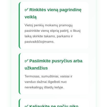
✅ Rinkitės vieną pagrindinę
veiklą
Vietoj penkių mokamų pramogų
pasirinkite vieną stiprią patirtį, o likusį
laiką skirkite takams, parkams ir
pasivaikščiojimams.
✅ Pasiimkite pusryčius arba
užkandžius
Termosas, sumuštiniai, vaisiai ir
vanduo dažnai išgelbsti nuo
nereikalingų išlaidų kelyje.
✅ Keliaukite ne pačiu piko