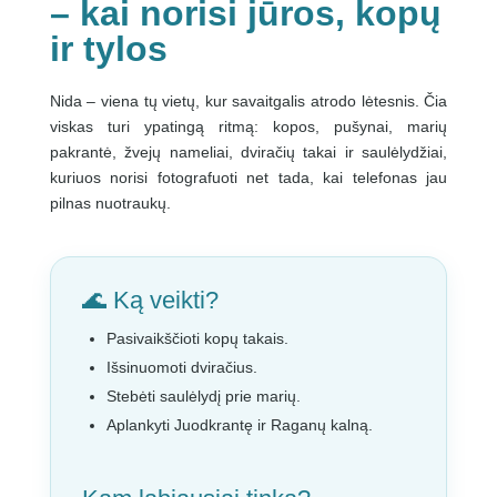
– kai norisi jūros, kopų
ir tylos
Nida – viena tų vietų, kur savaitgalis atrodo lėtesnis. Čia
viskas turi ypatingą ritmą: kopos, pušynai, marių
pakrantė, žvejų nameliai, dviračių takai ir saulėlydžiai,
kuriuos norisi fotografuoti net tada, kai telefonas jau
pilnas nuotraukų.
🌊 Ką veikti?
Pasivaikščioti kopų takais.
Išsinuomoti dviračius.
Stebėti saulėlydį prie marių.
Aplankyti Juodkrantę ir Raganų kalną.