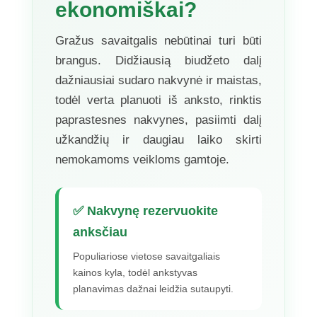
ekonomiškai?
Gražus savaitgalis nebūtinai turi būti
brangus. Didžiausią biudžeto dalį
dažniausiai sudaro nakvynė ir maistas,
todėl verta planuoti iš anksto, rinktis
paprastesnes nakvynes, pasiimti dalį
užkandžių ir daugiau laiko skirti
nemokamoms veikloms gamtoje.
✅ Nakvynę rezervuokite
anksčiau
Populiariose vietose savaitgaliais
kainos kyla, todėl ankstyvas
planavimas dažnai leidžia sutaupyti.