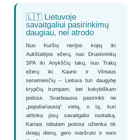
🇱🇹 Lietuvoje
savaitgaliui pasirinkimų
daugiau, nei atrodo
Nuo Kuršių nerijos kopų iki
Aukštaitijos ežerų, nuo Druskininkų
SPA iki Anykščių takų, nuo Trakų
ežerų iki Kauno ir Vilniaus
senamiesčių – Lietuva turi daugybę
krypčių trumpam, bet kokybiškam
poilsiui. Svarbiausia pasirinkti ne
„populiariausią“ vietą, o tą, kuri
atitinka jūsų savaitgalio nuotaiką.
Kartais tobulam poilsiui užtenka tik
dviejų dienų, gero maršruto ir noro