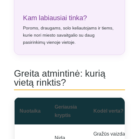
Kam labiausiai tinka?
Poroms, draugams, solo keliautojams ir tiems,
kurie nori miesto savaitgalio su daug
pasirinkimų vienoje vietoje.
Greita atmintinė: kurią
vietą rinktis?
Geriausia
Nuotaika
Kodėl verta?
kryptis
Gražūs vaizdai,
Nida,