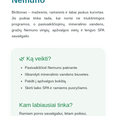
Nemuno
Birštonas – mažesnis, ramesnis ir labai jaukus kurortas.
Jis puikiai tinka tada, kai norisi ne triukšmingos
programos, o pasivaikščiojimų, mineralinio vandens,
gražių Nemuno vingių, apžvalgos vietų ir lengvo SPA
savaitgalio.
🌿 Ką veikti?
Pasivaikščioti Nemuno pakrante.
Išbandyti mineralinio vandens biuvetes.
Pakilti į apžvalgos bokštą.
Skirti laiko SPA ir ramiems pusryčiams.
Kam labiausiai tinka?
Ramiam poros savaitgaliui, lėtam poilsiui,