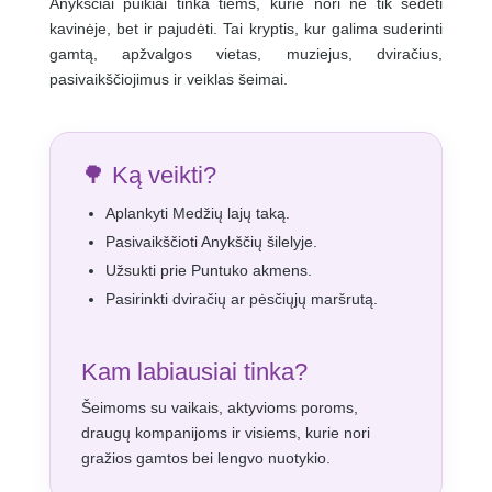
Anykščiai puikiai tinka tiems, kurie nori ne tik sėdėti
kavinėje, bet ir pajudėti. Tai kryptis, kur galima suderinti
gamtą, apžvalgos vietas, muziejus, dviračius,
pasivaikščiojimus ir veiklas šeimai.
🌳 Ką veikti?
Aplankyti Medžių lajų taką.
Pasivaikščioti Anykščių šilelyje.
Užsukti prie Puntuko akmens.
Pasirinkti dviračių ar pėsčiųjų maršrutą.
Kam labiausiai tinka?
Šeimoms su vaikais, aktyvioms poroms,
draugų kompanijoms ir visiems, kurie nori
gražios gamtos bei lengvo nuotykio.