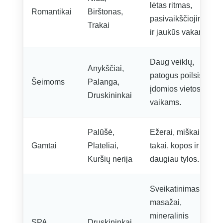
lėtas ritmas,
Romantikai
Birštonas,
pasivaikščiojimai
Trakai
ir jaukūs vakarai.
Daug veiklų,
Anykščiai,
patogus poilsis ir
Šeimoms
Palanga,
įdomios vietos
Druskininkai
vaikams.
Palūšė,
Ežerai, miškai,
Gamtai
Plateliai,
takai, kopos ir
Kuršių nerija
daugiau tylos.
Sveikatinimas,
masažai,
mineralinis
SPA
Druskininkai,