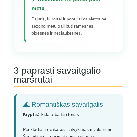
metu
Pajūris, kurortai ir populiarios vietos ne
sezono metu gali būti ramesnės,
pigesnės ir net jaukesnės.
3 paprasti savaitgalio
maršrutai
🌊 Romantiškas savaitgalis
Kryptis:
Nida arba Birštonas
Penktadienio vakaras – atvykimas ir vakarienė.
Šeštadienis – pasivaikščiojimas, graži