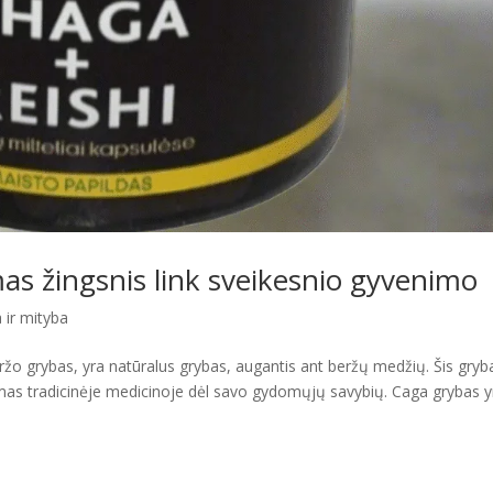
mas žingsnis link sveikesnio gyvenimo
 ir mityba
žo grybas, yra natūralus grybas, augantis ant beržų medžių. Šis gryb
ojamas tradicinėje medicinoje dėl savo gydomųjų savybių. Caga grybas y