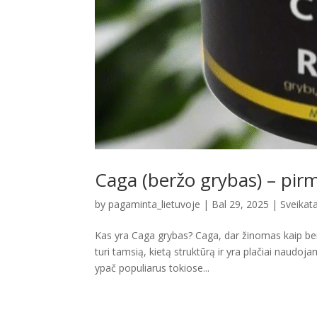
Caga (beržo grybas) – pir
by
pagaminta_lietuvoje
|
Bal 29, 2025
|
Sveikata
Kas yra Caga grybas? Caga, dar žinomas kaip ber
turi tamsią, kietą struktūrą ir yra plačiai naud
ypač populiarus tokiose...